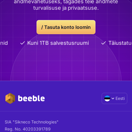
andmevahetuseks, tagades teie andmete
turvalisuse ja privaatsuse.
/
Tasuta konto loomin
id
Kuni 1TB salvestusruumi
Täiustatu
Eesti
SIA "Sikneco Technologies"
Reg. No. 40203391789