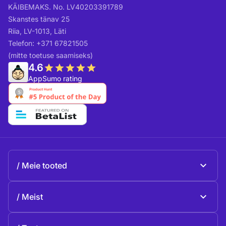
KÄIBEMAKS. No. LV40203391789
Skanstes tänav 25
Riia, LV-1013, Läti
Telefon: +371 67821505
(mitte toetuse saamiseks)
4.6
AppSumo rating
Meie tooted
Beeble Mail
Meist
Beeble Drive
Beeble'i kohta