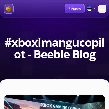
/ Alusta
#xboximangucopil
ot - Beeble Blog