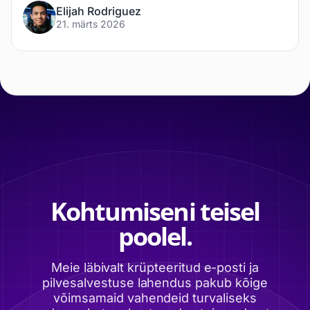
Elijah Rodriguez
21. märts 2026
Kohtumiseni teisel
poolel.
Meie läbivalt krüpteeritud e-posti ja
pilvesalvestuse lahendus pakub kõige
võimsamaid vahendeid turvaliseks