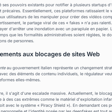
sé ses pouvoirs existants pour notifier à plusieurs startups 
t précaires. Essentiellement, ces plateformes ratissaient le
 aux utilisateurs de les manipuler pour créer des vidéos co
rtissement, le partage viral de ces « fakes » n'a pas ralenti
sayer d'arrêter une inondation avec un parapluie en papier. L
temps que les formalités administratives soient réglées, le do
ions de personnes.
sements aux blocages de sites Web
nte
au gouvernement italien représente un changement strat
 avec des éléments de contenu individuels, le régulateur veu
ateformes elles-mêmes.
, il s'agit d'une escalade massive. Actuellement, le blocag
à des cas extrêmes comme le matériel d'exploitation infant
oit avec le système « Piracy Shield »). En demandant ces p
personnelle et l'identité posée par les deepfakes est tout a