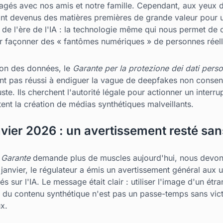
és avec nos amis et notre famille. Cependant, aux yeux de
sont devenus des matières premières de grande valeur pour
 de l'ère de l'IA : la technologie même qui nous permet de cr
our façonner des « fantômes numériques » de personnes réel
tion des données, le
Garante per la protezione dei dati perso
ont pas réussi à endiguer la vague de deepfakes non conse
e. Ils cherchent l'autorité légale pour actionner un interru
itent la création de médias synthétiques malveillants.
vier 2026 : un avertissement resté san
e
Garante
demande plus de muscles aujourd'hui, nous devons
anvier, le régulateur a émis un avertissement général aux ut
s sur l'IA. Le message était clair : utiliser l'image d'un é
u contenu synthétique n'est pas un passe-temps sans victi
x.