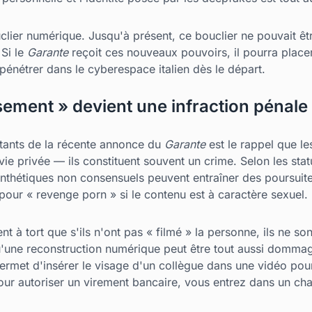
lier numérique. Jusqu'à présent, ce bouclier ne pouvait êt
 Si le
Garante
reçoit ces nouveaux pouvoirs, il pourra placer 
pénétrer dans le cyberespace italien dès le départ.
sement » devient une infraction pénale
rtants de la récente annonce du
Garante
est le rappel que l
ie privée — ils constituent souvent un crime. Selon les statut
synthétiques non consensuels peuvent entraîner des poursuite
 pour « revenge porn » si le contenu est à caractère sexuel.
nt à tort que s'ils n'ont pas « filmé » la personne, ils ne s
qu'une reconstruction numérique peut être tout aussi domma
permet d'insérer le visage d'un collègue dans une vidéo pou
ur autoriser un virement bancaire, vous entrez dans un ch