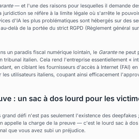
rante
— et l'une des raisons pour lesquelles il demande d
a juridiction se réfère à la limite légale où s'arrête le pouvo
ices d'IA les plus problématiques sont hébergés sur des se
en au-delà de la portée du strict RGPD (Règlement général su
ns un paradis fiscal numérique lointain, le
Garante
ne peut p
 tribunal italien. Cela rend l'entreprise essentiellement « i
dant, en ciblant les fournisseurs d'accès à Internet (FAI) en I
r les utilisateurs italiens, coupant ainsi efficacement l'app
uve : un sac à dos lourd pour les victi
 grand défi n'est pas seulement l'existence des deepfakes ; 
'on appelle la charge de la preuve — c'est le lourd sac à d
unal que vous avez subi un préjudice.