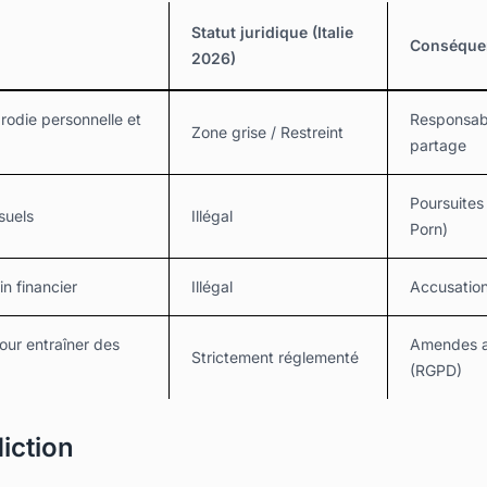
Statut juridique (Italie
Conséquen
2026)
rodie personnelle et
Responsabil
Zone grise / Restreint
partage
Poursuites
suels
Illégal
Porn)
n financier
Illégal
Accusation
our entraîner des
Amendes a
Strictement réglementé
(RGPD)
diction