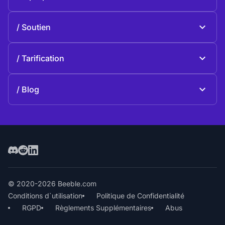
Beeble Drive
À propos de Beeble
Soutien
Mission
Questions générales
Histoire
Tarification
Faire une donation
Plans et tarifs
Contactez-nous
Blog
Blog
© 2020-2026 Beeble.com
Conditions d`utilisation
Politique de Confidentialité
RGPD
Règlements Supplémentaires
Abus