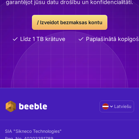
garantējot jūsu datu drošību un konfidencialitāti.
/
Izveidot bezmaksas kontu
Līdz 1 TB krātuve
Paplašinātā kopīgoš
Latviešu
SIA "Sikneco Technologies"
Reg. No. 40203391789