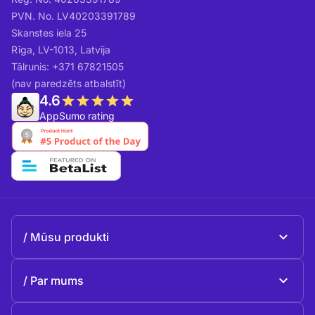
PVN. No. LV40203391789
Skanstes iela 25
Rīga, LV-1013, Latvija
Tālrunis: +371 67821505
(nav paredzēts atbalstīt)
4.6
AppSumo rating
Mūsu produkti
Beeble Mail
Par mums
Beeble Drive
Par Beeble