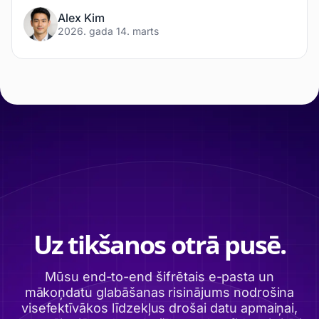
Alex Kim
2026. gada 14. marts
Uz tikšanos otrā pusē.
Mūsu end-to-end šifrētais e-pasta un
mākoņdatu glabāšanas risinājums nodrošina
visefektīvākos līdzekļus drošai datu apmaiņai,