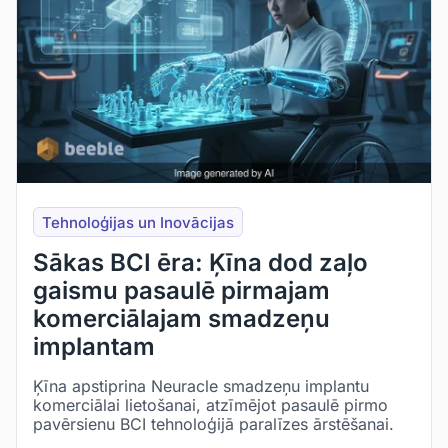
Tehnoloģijas un Inovācijas
Sākas BCI ēra: Ķīna dod zaļo
gaismu pasaulē pirmajam
komerciālajam smadzeņu
implantam
Ķīna apstiprina Neuracle smadzeņu implantu
komerciālai lietošanai, atzīmējot pasaulē pirmo
pavērsienu BCI tehnoloģijā paralīzes ārstēšanai.