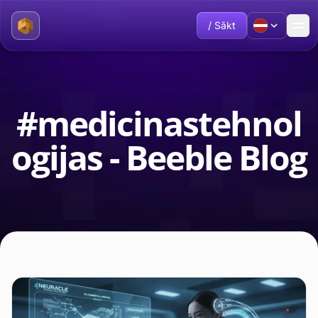
/ Sākt
#medicinastehnol
ogijas - Beeble Blog