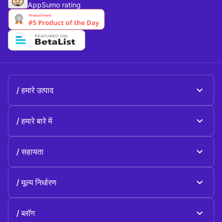
AppSumo rating
हमारे उत्पाद
Beeble Mail
हमारे बारे में
Beeble Drive
के बारे में Beeble
सहायता
उद्देश्य
सामान्य प्रश्न
इतिहास
मूल्य निर्धारण
दान करें
योजनाएँ और मूल्य निर्धारण
हमसे संपर्क करें
ब्लॉग