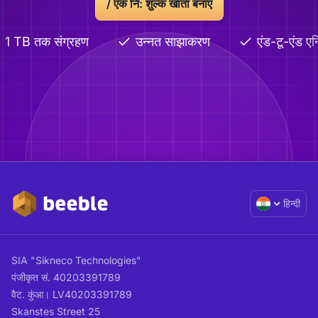
/ एक नि: शुल्क खाता बनाएं
1 TB तक संग्रहण
उन्नत साझाकरण
एंड-टू-एंड एन्
हिन्दी
SIA "Sikneco Technologies"
पंजीकृत सं. 40203391789
वैट. कुंआ। LV40203391789
Skanstes Street 25