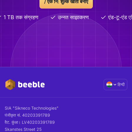
/
एक नि: शुल्क खाता बनाएं
1 TB तक संग्रहण
उन्नत साझाकरण
एंड-टू-एंड एन्
हिन्दी
SIA "Sikneco Technologies"
पंजीकृत सं. 40203391789
वैट. कुंआ। LV40203391789
Skanstes Street 25