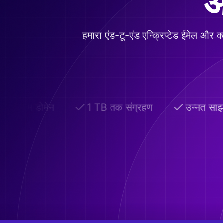
आ
हमारा एंड-टू-एंड एन्क्रिप्टेड ईमेल और
कस्टम डोमेन
1 TB तक संग्रहण
उन्नत साझ