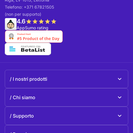
Telefono: +371 67821505
(non per supporto)
4.6
AppSumo rating
I nostri prodotti
Beeble Mail
Chi siamo
Beeble Drive
Chi Beeble
Supporto
Missione
Questioni generali
Storia