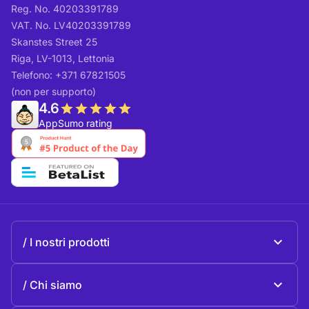
Reg. No. 40203391789
VAT. No. LV40203391789
Skanstes Street 25
Riga, LV-1013, Lettonia
Telefono: +371 67821505
(non per supporto)
4.6
AppSumo rating
I nostri prodotti
Beeble Mail
Chi siamo
Beeble Drive