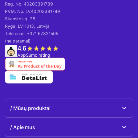
Reg. No. 40203391789
PVM. No. LV40203391789
Skanstės g. 25
Ryga, LV-1013, Latvija
Telefonas: +371 67821505
(ne paramai)
4.6
AppSumo rating
Mūsų produktai
Beeble Mail
Apie mus
Beeble Drive