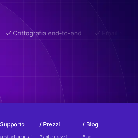
Crittografia end-to-end
Email autodistru
Supporto
Prezzi
Blog
uestioni generali
Piani e prezzi
Blog