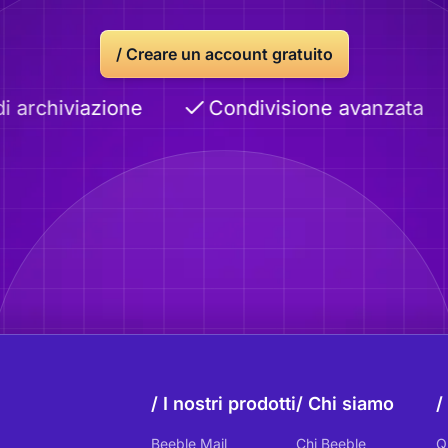
/
Creare un account gratuito
rchiviazione
Condivisione avanzata
I nostri prodotti
Chi siamo
Beeble Mail
Chi Beeble
Q