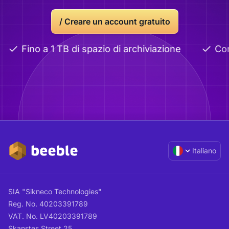
/
Creare un account gratuito
Fino a 1 TB di spazio di archiviazione
Condi
Italiano
SIA "Sikneco Technologies"
Reg. No. 40203391789
VAT. No. LV40203391789
Skanstes Street 25