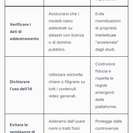
Assicurarsi che i
Evita
modelli siano
rivendicazioni
Verificare i
addestrati su
di proprietà
dati di
dataset con licenza
intellettuale
addestramento
o di dominio
"avvelenata"
pubblico.
dagli studi.
Costruisce
fiducia e
Utilizzare etichette
rispetta le
Dichiarare
chiare o filigrane su
regole
l'uso dell'IA
tutti i contenuti
emergenti
video generati.
delle
piattaforme.
Astenersi dall'usare
Protegge dalle
Evitare le
nomi o tratti fisici
controversie
sembianze di