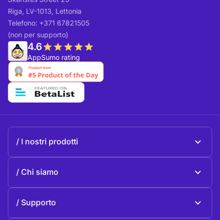
Riga, LV-1013, Lettonia
Telefono: +371 67821505
(non per supporto)
4.6
AppSumo rating
I nostri prodotti
Beeble Mail
Chi siamo
Beeble Drive
Chi Beeble
Supporto
Missione