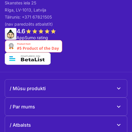
Skanstes iela 25
Rīga, LV-1013, Latvija
Tālrunis: +371 67821505
(nav paredzēts atbalstīt)
4.6
AppSumo rating
Mūsu produkti
Beeble Mail
Par mums
Beeble Drive
Par Beeble
Atbalsts
Misija