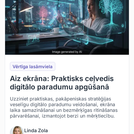
Vērtīga lasāmviela
Aiz ekrāna: Praktisks ceļvedis
digitālo paradumu apgūšanā
Uzziniet praktiskas, pakāpeniskas stratēģijas
veselīgu digitālo paradumu veidošanai, ekrāna
laika samazināšanai un bezmērķīgas ritināšanas
pārvarēšanai, izmantojot berzi un mērķtiecību.
Linda Zola