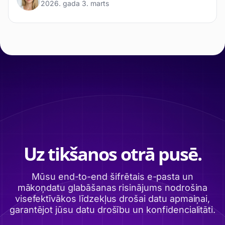
2026. gada 3. marts
Uz tikšanos otrā pusē.
Mūsu end-to-end šifrētais e-pasta un
mākoņdatu glabāšanas risinājums nodrošina
visefektīvākos līdzekļus drošai datu apmaiņai,
garantējot jūsu datu drošību un konfidencialitāti.