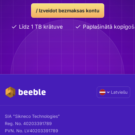
/
Izveidot bezmaksas kontu
Līdz 1 TB krātuve
Paplašinātā kopīgoš
Latviešu
SIA "Sikneco Technologies"
Reg. No. 40203391789
PVN. No. LV40203391789