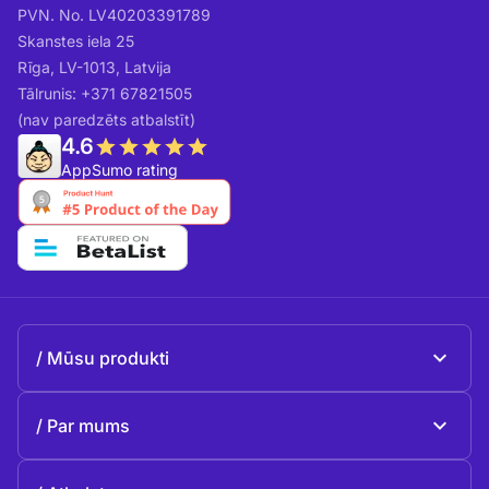
PVN. No. LV40203391789
Skanstes iela 25
Rīga, LV-1013, Latvija
Tālrunis: +371 67821505
(nav paredzēts atbalstīt)
4.6
AppSumo rating
Mūsu produkti
Beeble Mail
Par mums
Beeble Drive
Par Beeble