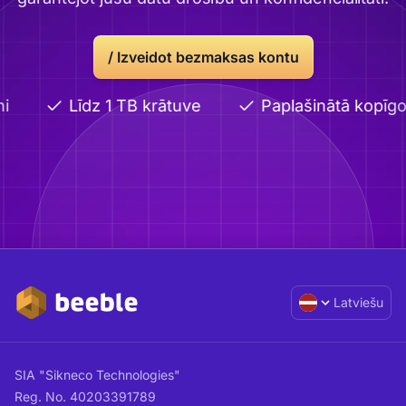
/
Izveidot bezmaksas kontu
i
Līdz 1 TB krātuve
Paplašinātā kopīgo
Latviešu
SIA "Sikneco Technologies"
Reg. No. 40203391789