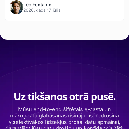
Léo Fontaine
2026. gada 17. jūlijs
Uz tikšanos otrā pusē.
Mūsu end-to-end šifrētais e-pasta un
mākoņdatu glabāšanas risinājums nodrošina
visefektīvākos līdzekļus drošai datu apmaiņai,
garantējot jūsu datu drošību un konfidencialitāti.