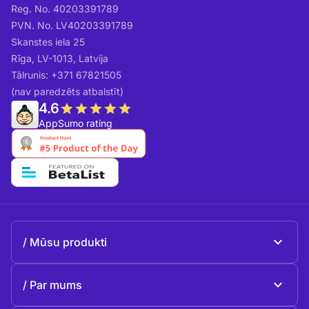
Reg. No. 40203391789
PVN. No. LV40203391789
Skanstes iela 25
Rīga, LV-1013, Latvija
Tālrunis: +371 67821505
(nav paredzēts atbalstīt)
4.6
AppSumo rating
Mūsu produkti
Beeble Mail
Par mums
Beeble Drive