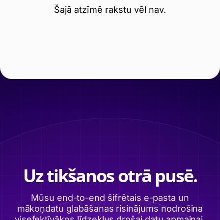
Šajā atzīmē rakstu vēl nav.
Uz tikšanos otrā pusē.
Mūsu end-to-end šifrētais e-pasta un
mākoņdatu glabāšanas risinājums nodrošina
visefektīvākos līdzekļus drošai datu apmaiņai,