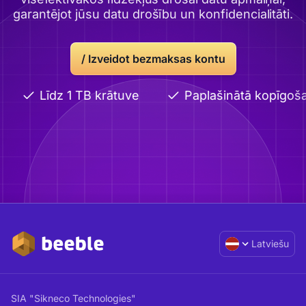
garantējot jūsu datu drošību un konfidencialitāti.
/
Izveidot bezmaksas kontu
Līdz 1 TB krātuve
Paplašinātā kopīgoš
Latviešu
SIA "Sikneco Technologies"