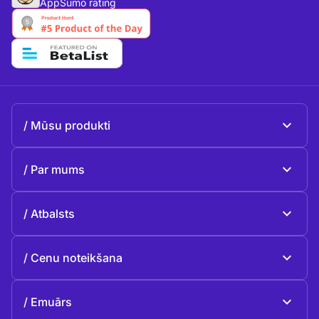
AppSumo rating
Mūsu produkti
Beeble Mail
Par mums
Beeble Drive
Par Beeble
Atbalsts
Misija
Vispārīgie jautājumi
Vēsture
Cenu noteikšana
Ziedot
Plāni un cenas
Kontakti
Emuārs