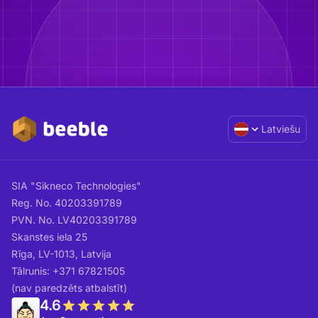
Latviešu
SIA "Sikneco Technologies"
Reg. No. 40203391789
PVN. No. LV40203391789
Skanstes iela 25
Rīga, LV-1013, Latvija
Tālrunis: +371 67821505
(nav paredzēts atbalstīt)
4.6