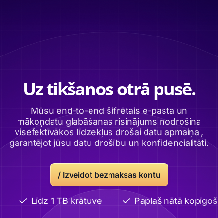
Uz tikšanos otrā pusē.
Mūsu end-to-end šifrētais e-pasta un
mākoņdatu glabāšanas risinājums nodrošina
visefektīvākos līdzekļus drošai datu apmaiņai,
garantējot jūsu datu drošību un konfidencialitāti.
/
Izveidot bezmaksas kontu
Līdz 1 TB krātuve
Paplašinātā kopīgoša