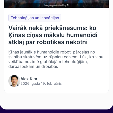
Tehnoloģijas un Inovācijas
Vairāk nekā priekšnesums: ko
Ķīnas cīņas mākslu humanoīdi
atklāj par robotikas nākotni
Ķīnas jaunākie humanoīdie roboti pārceļas no
svinību skatuvēm uz rūpnīcu cehiem. Lūk, ko viņu
veiklība nozīmē globālajām tehnoloģijām,
darbaspēkam un drošībai.
Alex Kim
2026. gada 19. februāris