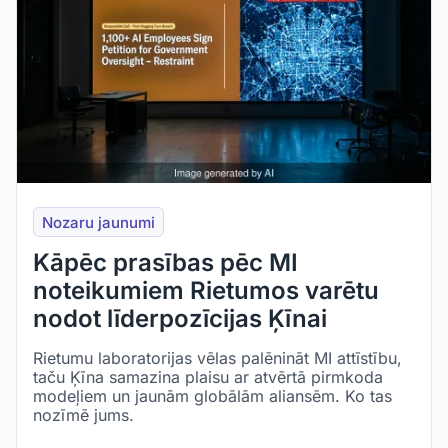
Nozaru jaunumi
Kāpēc prasības pēc MI
noteikumiem Rietumos varētu
nodot līderpozīcijas Ķīnai
Rietumu laboratorijas vēlas palēnināt MI attīstību,
taču Ķīna samazina plaisu ar atvērtā pirmkoda
modeļiem un jaunām globālām aliansēm. Ko tas
nozīmē jums.