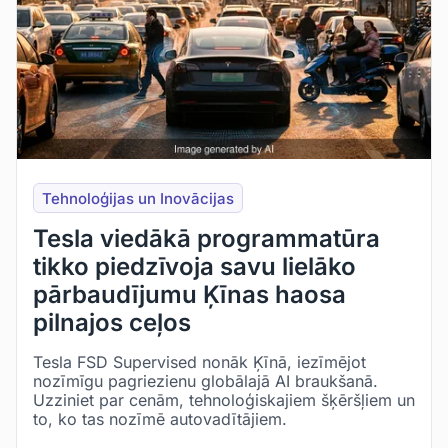
Tehnoloģijas un Inovācijas
Tesla viedākā programmatūra
tikko piedzīvoja savu lielāko
pārbaudījumu Ķīnas haosa
pilnajos ceļos
Tesla FSD Supervised nonāk Ķīnā, iezīmējot
nozīmīgu pagriezienu globālajā AI braukšanā.
Uzziniet par cenām, tehnoloģiskajiem šķēršļiem un
to, ko tas nozīmē autovadītājiem.