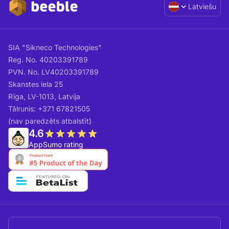
Latviešu
SIA "Sikneco Technologies"
Reg. No. 40203391789
PVN. No. LV40203391789
Skanstes iela 25
Rīga, LV-1013, Latvija
Tālrunis: +371 67821505
(nav paredzēts atbalstīt)
4.6
AppSumo rating