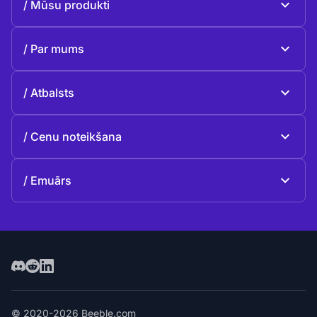
Mūsu produkti
Beeble Mail
Par mums
Beeble Drive
Par Beeble
Atbalsts
Misija
Vispārīgie jautājumi
Vēsture
Cenu noteikšana
Ziedot
Plāni un cenas
Kontakti
Emuārs
Emuārs
© 2020-2026 Beeble.com