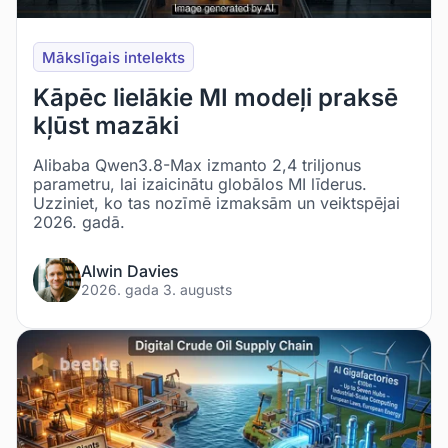
Mākslīgais intelekts
Kāpēc lielākie MI modeļi praksē
kļūst mazāki
Alibaba Qwen3.8-Max izmanto 2,4 triljonus
parametru, lai izaicinātu globālos MI līderus.
Uzziniet, ko tas nozīmē izmaksām un veiktspējai
2026. gadā.
Alwin Davies
2026. gada 3. augusts