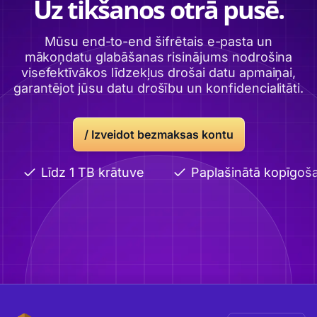
Uz tikšanos otrā pusē.
Mūsu end-to-end šifrētais e-pasta un
mākoņdatu glabāšanas risinājums nodrošina
visefektīvākos līdzekļus drošai datu apmaiņai,
garantējot jūsu datu drošību un konfidencialitāti.
/ Izveidot bezmaksas kontu
Līdz 1 TB krātuve
Paplašinātā kopīgošan