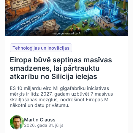
Tehnoloģijas un Inovācijas
Eiropa būvē septiņas masīvas
smadzenes, lai pārtrauktu
atkarību no Silīcija ielejas
ES 10 miljardu eiro MI gigafabriku iniciatīvas
mērķis ir līdz 2027. gadam uzbūvēt 7 masīvus
skaitļošanas mezglus, nodrošinot Eiropas MI
nākotni un datu privātumu.
Martin Clauss
2026. gada 31. jūlijs