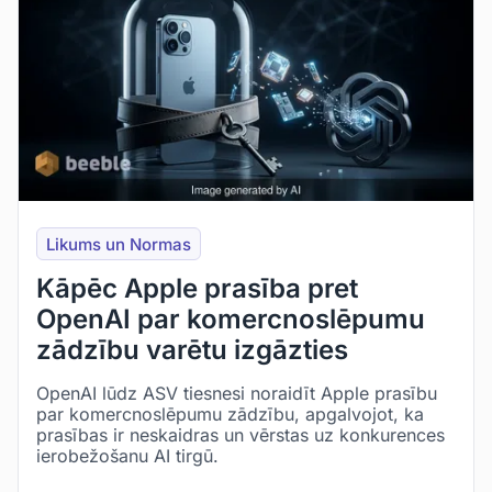
Likums un Normas
Kāpēc Apple prasība pret
OpenAI par komercnoslēpumu
zādzību varētu izgāzties
OpenAI lūdz ASV tiesnesi noraidīt Apple prasību
par komercnoslēpumu zādzību, apgalvojot, ka
prasības ir neskaidras un vērstas uz konkurences
ierobežošanu AI tirgū.