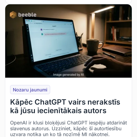
Nozaru jaunumi
Kāpēc ChatGPT vairs nerakstīs
kā jūsu iecienītākais autors
OpenAI ir klusi bloķējusi ChatGPT iespēju atdarināt
slavenus autorus. Uzziniet, kāpēc šī autortiesību
uzvara notika un ko tā nozīmē MI nākotnei.