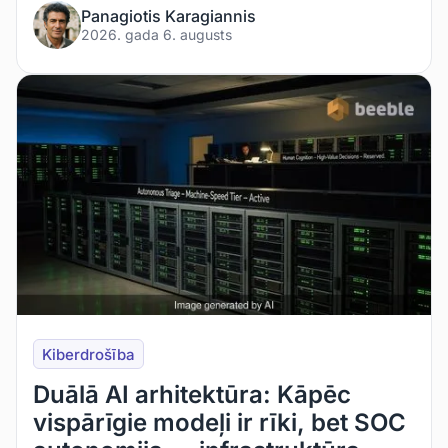
Panagiotis Karagiannis
2026. gada 6. augusts
Kiberdrošība
Duālā AI arhitektūra: Kāpēc
vispārīgie modeļi ir rīki, bet SOC