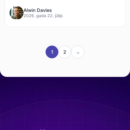
Alwin Davies
2026. gada 22. jūlijs
1
2
→