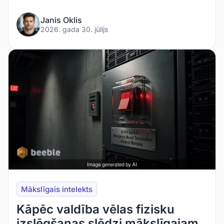
Janis Oklis
2026. gada 30. jūlijs
Mākslīgais intelekts
Kāpēc valdība vēlas fizisku
izslēgšanas slēdzi mākslīgajam