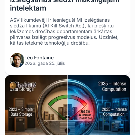
intelektam
ASV likumdevēji ir iesnieguši MI izslēgšanas
slēdža likumu (AI Kill Switch Act), lai piešķirtu
Iekšzemes drošības departamentam ārkārtas
pilnvaras izslēgt progresīvus modeļus. Uzziniet,
kā tas ietekmē tehnoloģiju drošību.
Léo Fontaine
2026. gada 25. jūlijs