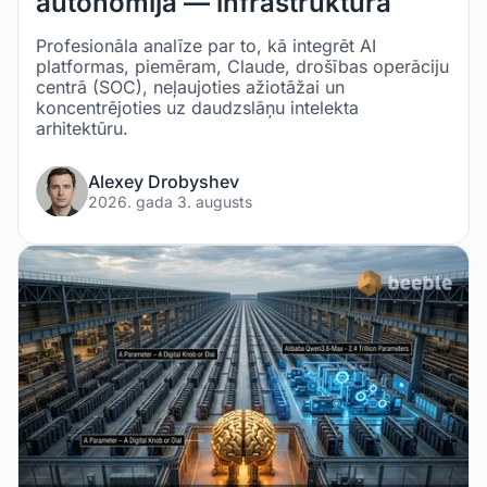
autonomija — infrastruktūra
Profesionāla analīze par to, kā integrēt AI
platformas, piemēram, Claude, drošības operāciju
centrā (SOC), neļaujoties ažiotāžai un
koncentrējoties uz daudzslāņu intelekta
arhitektūru.
Alexey Drobyshev
2026. gada 3. augusts