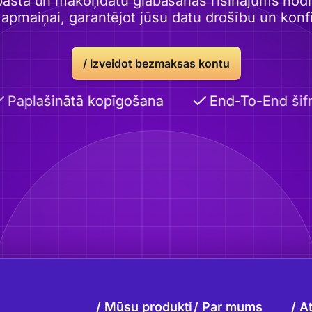
pasta un mākoņdatu glabāšanas risinājums nodro
 apmaiņai, garantējot jūsu datu drošību un konfid
/
Izveidot bezmaksas kontu
Paplašinātā kopīgošana
End-To-End šifrē
Mūsu produkti
Par mums
At