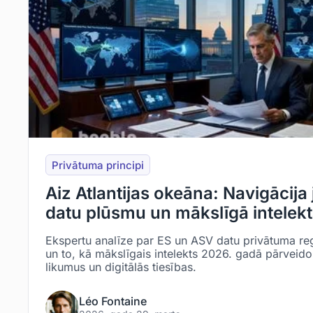
Privātuma principi
Aiz Atlantijas okeāna: Navigācija
datu plūsmu un mākslīgā intelekt
Ekspertu analīze par ES un ASV datu privātuma r
un to, kā mākslīgais intelekts 2026. gadā pārveido
likumus un digitālās tiesības.
Léo Fontaine