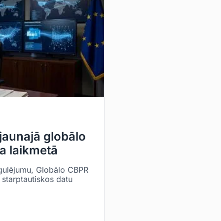
 jaunajā globālo
a laikmetā
egulējumu, Globālo CBPR
 starptautiskos datu