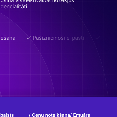
šina visefektīvākos līdzekļus
encialitāti.
šana
Pašiznīcinoši e-pasti
Pielāgo
balsts
Cenu noteikšana
Emuārs