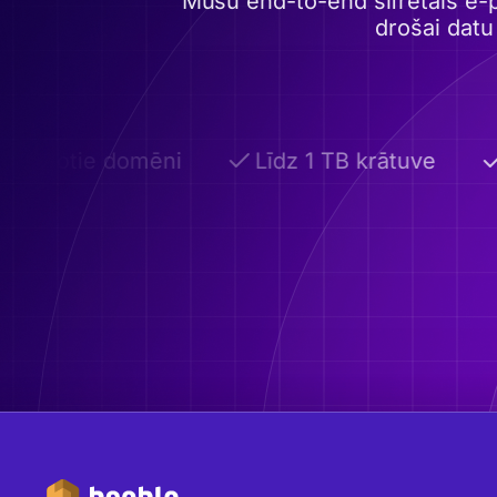
Mūsu end-to-end šifrētais e-
drošai datu
elāgotie domēni
Līdz 1 TB krātuve