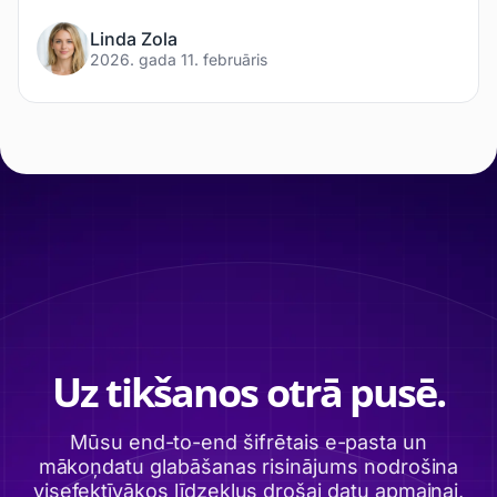
Linda Zola
2026. gada 11. februāris
Uz tikšanos otrā pusē.
Mūsu end-to-end šifrētais e-pasta un
mākoņdatu glabāšanas risinājums nodrošina
visefektīvākos līdzekļus drošai datu apmaiņai,