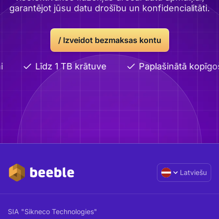
garantējot jūsu datu drošību un konfidencialitāti.
/ Izveidot bezmaksas kontu
i
Līdz 1 TB krātuve
Paplašinātā kopīgo
Latviešu
SIA "Sikneco Technologies"