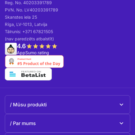
Reg. No. 40203391789
PVN. No. LV40203391789
Skanstes iela 25
Rīga, LV-1013, Latvija
Tālrunis: +371 67821505
(nav paredzēts atbalstīt)
4.6
AppSumo rating
Mūsu produkti
Beeble Mail
Par mums
Beeble Drive