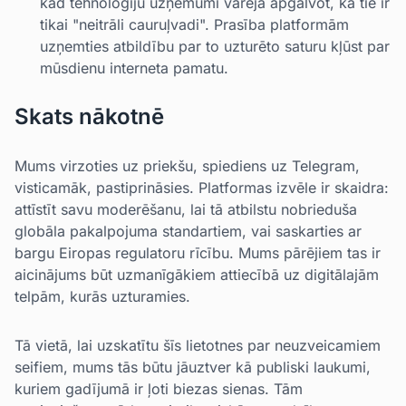
kad tehnoloģiju uzņēmumi varēja apgalvot, ka tie ir
tikai "neitrāli cauruļvadi". Prasība platformām
uzņemties atbildību par to uzturēto saturu kļūst par
mūsdienu interneta pamatu.
Skats nākotnē
Mums virzoties uz priekšu, spiediens uz Telegram,
visticamāk, pastiprināsies. Platformas izvēle ir skaidra:
attīstīt savu moderēšanu, lai tā atbilstu nobrieduša
globāla pakalpojuma standartiem, vai saskarties ar
bargu Eiropas regulatoru rīcību. Mums pārējiem tas ir
aicinājums būt uzmanīgākiem attiecībā uz digitālajām
telpām, kurās uzturamies.
Tā vietā, lai uzskatītu šīs lietotnes par neuzveicamiem
seifiem, mums tās būtu jāuztver kā publiski laukumi,
kuriem gadījumā ir ļoti biezas sienas. Tām