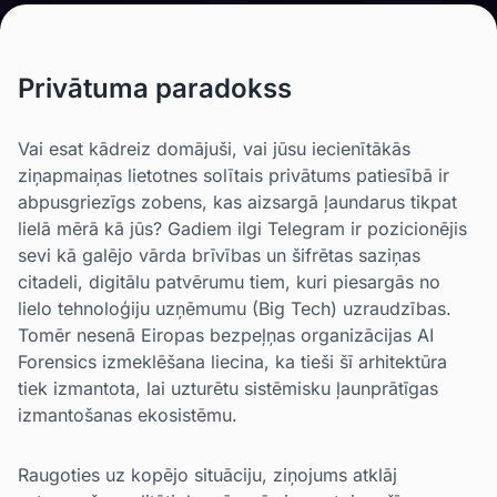
Privātuma paradokss
Vai esat kādreiz domājuši, vai jūsu iecienītākās
ziņapmaiņas lietotnes solītais privātums patiesībā ir
abpusgriezīgs zobens, kas aizsargā ļaundarus tikpat
lielā mērā kā jūs? Gadiem ilgi Telegram ir pozicionējis
sevi kā galējo vārda brīvības un šifrētas saziņas
citadeli, digitālu patvērumu tiem, kuri piesargās no
lielo tehnoloģiju uzņēmumu (Big Tech) uzraudzības.
Tomēr nesenā Eiropas bezpeļņas organizācijas AI
Forensics izmeklēšana liecina, ka tieši šī arhitektūra
tiek izmantota, lai uzturētu sistēmisku ļaunprātīgas
izmantošanas ekosistēmu.
Raugoties uz kopējo situāciju, ziņojums atklāj