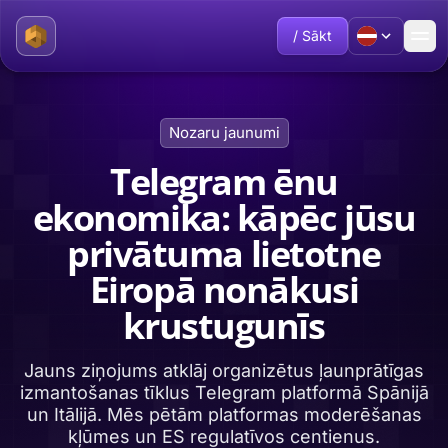
/ Sākt
Nozaru jaunumi
Telegram ēnu
ekonomika: kāpēc jūsu
privātuma lietotne
Eiropā nonākusi
krustugunīs
Jauns ziņojums atklāj organizētus ļaunprātīgas
izmantošanas tīklus Telegram platformā Spānijā
un Itālijā. Mēs pētām platformas moderēšanas
kļūmes un ES regulatīvos centienus.