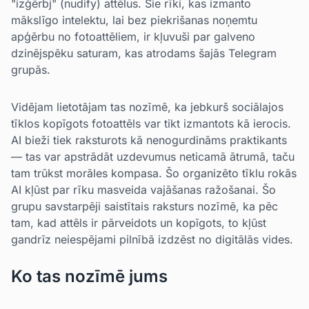
"izģērbj" (nudify) attēlus. Šie rīki, kas izmanto
mākslīgo intelektu, lai bez piekrišanas noņemtu
apģērbu no fotoattēliem, ir kļuvuši par galveno
dzinējspēku saturam, kas atrodams šajās Telegram
grupās.
Vidējam lietotājam tas nozīmē, ka jebkurš sociālajos
tīklos kopīgots fotoattēls var tikt izmantots kā ierocis.
AI bieži tiek raksturots kā nenogurdināms praktikants
— tas var apstrādāt uzdevumus neticamā ātrumā, taču
tam trūkst morāles kompasa. Šo organizēto tīklu rokās
AI kļūst par rīku masveida vajāšanas ražošanai. Šo
grupu savstarpēji saistītais raksturs nozīmē, ka pēc
tam, kad attēls ir pārveidots un kopīgots, to kļūst
gandrīz neiespējami pilnībā izdzēst no digitālās vides.
Ko tas nozīmē jums