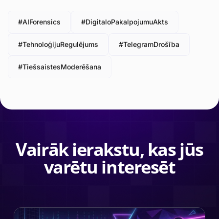
#AIForensics
#DigitaloPakalpojumuAkts
#TehnoloģijuRegulējums
#TelegramDrošība
#TiešsaistesModerēšana
Vairāk ierakstu, kas jūs
varētu interesēt