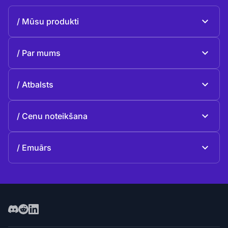
Mūsu produkti
Beeble Mail
Par mums
Beeble Drive
Par Beeble
Atbalsts
Misija
Vispārīgie jautājumi
Vēsture
Cenu noteikšana
Ziedot
Plāni un cenas
Kontakti
Emuārs
Emuārs