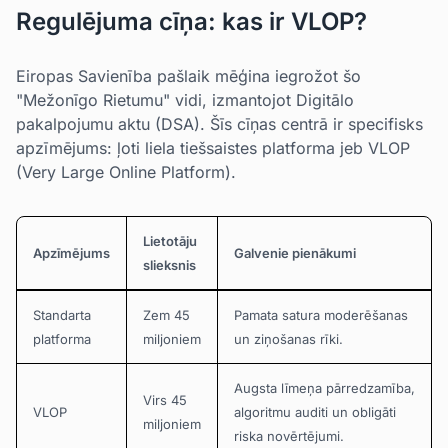
Regulējuma cīņa: kas ir VLOP?
Eiropas Savienība pašlaik mēģina iegrožot šo
"Mežonīgo Rietumu" vidi, izmantojot Digitālo
pakalpojumu aktu (DSA). Šīs cīņas centrā ir specifisks
apzīmējums: ļoti liela tiešsaistes platforma jeb VLOP
(Very Large Online Platform).
Lietotāju
Apzīmējums
Galvenie pienākumi
slieksnis
Standarta
Zem 45
Pamata satura moderēšanas
platforma
miljoniem
un ziņošanas rīki.
Augsta līmeņa pārredzamība,
Virs 45
VLOP
algoritmu auditi un obligāti
miljoniem
riska novērtējumi.