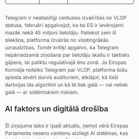
Telegram ir neatlaidīgi centusies izvairīties no VLOP
statusa, februārī apgalvojot, ka tai ES ir ievērojami
mazāk nekā 45 miljoni lietotāju. Paliekot zem šī
sliekšņa, platforma izvairās no visstingrākās
uzraudzības. Tomēr kritiķi apgalvo, ka Telegram
nepārredzamā ziņošana par lietotāju skaitu ir taktisks
gājiens, lai paliktu regulatīvajā ēnu zonā. Ja Eiropas
Komisija noteiks Telegram par VLOP, platforma būtu
spiesta atvērt durvis auditoriem, atklājot, kā tieši
darbojas tās algoritmi un kā tā tiek galā — vai netiek
galā — ar sistēmiskiem riskiem.
AI faktors un digitālā drošība
Šī ziņojuma laiks ir īpaši aktuāls, ņemot vērā Eiropas
Parlamenta neseno centienu aizliegt AI sistēmas, kas