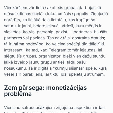
Vienkāršiem vārdiem sakot, šīs grupas darbojas kā
mūsu ikdienas sociālo loku tumšais spogulis. Ziņojumā
norādīts, ka lielākā daļa lietotāju, kas kopīgo šo
saturu, ir jauni, heteroseksuāli vīrieši, kuru mērķis ir
sievietes, ko viņi personīgi pazīst — partneres, bijušās
partneres vai paziņas. Tas nav tāls, abstrakts drauds;
tā ir intīma nodevība, ko veicina spēcīgi digitālie rīki.
Interesanti, ka tad, kad Telegram tomēr iejaucas, lai
slēgtu šīs grupas, organizatori bieži vien dažu stundu
laikā izveido jaunu grupu ar tieši tādu pašu
nosaukumu. Tā ir digitāla "kurmju sišanas" spēle, kurā
veseris ir pārāk lēns, lai tiktu līdzi spēlētāju ātrumam.
Zem pārsega: monetizācijas
problēma
Viens no satraucošākajiem ziņojuma aspektiem ir tas,