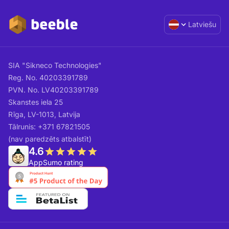
Latviešu
SIA "Sikneco Technologies"
Reg. No. 40203391789
PVN. No. LV40203391789
Skanstes iela 25
Rīga, LV-1013, Latvija
Tālrunis: +371 67821505
(nav paredzēts atbalstīt)
4.6
AppSumo rating