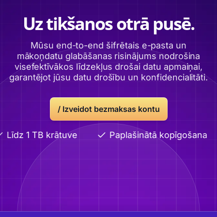
Uz tikšanos otrā pusē.
Mūsu end-to-end šifrētais e-pasta un
mākoņdatu glabāšanas risinājums nodrošina
visefektīvākos līdzekļus drošai datu apmaiņai,
garantējot jūsu datu drošību un konfidencialitāti.
/
Izveidot bezmaksas kontu
Līdz 1 TB krātuve
Paplašinātā kopīgošana