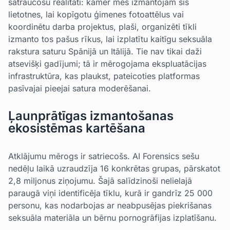
satraucošu realitāti: kamēr mēs izmantojam šīs
lietotnes, lai kopīgotu ģimenes fotoattēlus vai
koordinētu darba projektus, plaši, organizēti tīkli
izmanto tos pašus rīkus, lai izplatītu kaitīgu seksuāla
rakstura saturu Spānijā un Itālijā. Tie nav tikai daži
atsevišķi gadījumi; tā ir mērogojama ekspluatācijas
infrastruktūra, kas plaukst, pateicoties platformas
pasīvajai pieejai satura moderēšanai.
Ļaunprātīgas izmantošanas
ekosistēmas kartēšana
Atklājumu mērogs ir satriecošs. AI Forensics sešu
nedēļu laikā uzraudzīja 16 konkrētas grupas, pārskatot
2,8 miljonus ziņojumu. Šajā salīdzinoši nelielajā
paraugā viņi identificēja tīklu, kurā ir gandrīz 25 000
personu, kas nodarbojas ar neabpusējas piekrišanas
seksuāla materiāla un bērnu pornogrāfijas izplatīšanu.