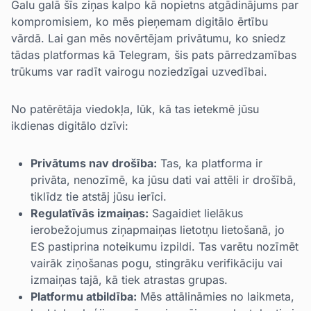
Galu galā šīs ziņas kalpo kā nopietns atgādinājums par
kompromisiem, ko mēs pieņemam digitālo ērtību
vārdā. Lai gan mēs novērtējam privātumu, ko sniedz
tādas platformas kā Telegram, šis pats pārredzamības
trūkums var radīt vairogu noziedzīgai uzvedībai.
No patērētāja viedokļa, lūk, kā tas ietekmē jūsu
ikdienas digitālo dzīvi:
Privātums nav drošība:
Tas, ka platforma ir
privāta, nenozīmē, ka jūsu dati vai attēli ir drošībā,
tiklīdz tie atstāj jūsu ierīci.
Regulatīvās izmaiņas:
Sagaidiet lielākus
ierobežojumus ziņapmaiņas lietotņu lietošanā, jo
ES pastiprina noteikumu izpildi. Tas varētu nozīmēt
vairāk ziņošanas pogu, stingrāku verifikāciju vai
izmaiņas tajā, kā tiek atrastas grupas.
Platformu atbildība:
Mēs attālināmies no laikmeta,