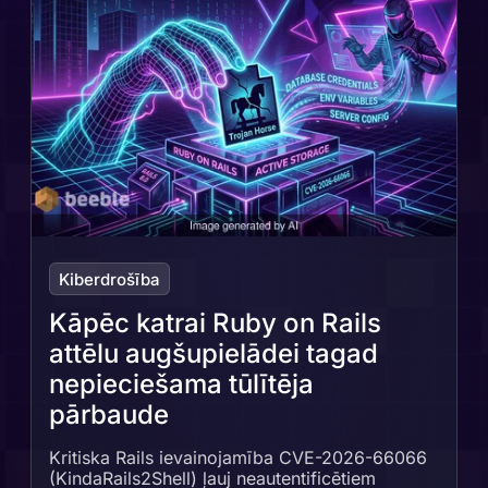
Kiberdrošība
Kāpēc katrai Ruby on Rails
attēlu augšupielādei tagad
nepieciešama tūlītēja
pārbaude
Kritiska Rails ievainojamība CVE-2026-66066
(KindaRails2Shell) ļauj neautentificētiem