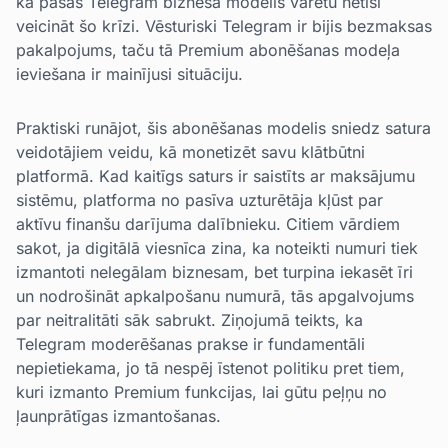
kā pašas Telegram biznesa modelis varētu netīši
veicināt šo krīzi. Vēsturiski Telegram ir bijis bezmaksas
pakalpojums, taču tā Premium abonēšanas modeļa
ieviešana ir mainījusi situāciju.
Praktiski runājot, šis abonēšanas modelis sniedz satura
veidotājiem veidu, kā monetizēt savu klātbūtni
platformā. Kad kaitīgs saturs ir saistīts ar maksājumu
sistēmu, platforma no pasīva uzturētāja kļūst par
aktīvu finanšu darījuma dalībnieku. Citiem vārdiem
sakot, ja digitālā viesnīca zina, ka noteikti numuri tiek
izmantoti nelegālam biznesam, bet turpina iekasēt īri
un nodrošināt apkalpošanu numurā, tās apgalvojums
par neitralitāti sāk sabrukt. Ziņojumā teikts, ka
Telegram moderēšanas prakse ir fundamentāli
nepietiekama, jo tā nespēj īstenot politiku pret tiem,
kuri izmanto Premium funkcijas, lai gūtu peļņu no
ļaunprātīgas izmantošanas.