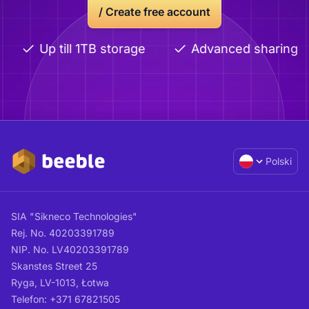
/ Create free account
Up till 1TB storage
Advanced sharing
Polski
SIA "Sikneco Technologies"
Rej. No. 40203391789
NIP. No. LV40203391789
Skanstes Street 25
Ryga, LV-1013, Łotwa
Telefon: +371 67821505