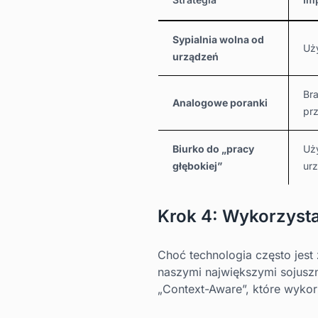
Sypialnia wolna od
Uży
urządzeń
Br
Analogowe poranki
pr
Biurko do „pracy
Uży
głębokiej”
urz
Krok 4: Wykorzysta
Choć technologia często jes
naszymi największymi sojus
„Context-Aware”, które wyko