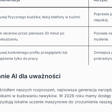
Poprawia j
waj fizycznego budzika; ładuj telefony w kuchni.
niepokój.
ak ekranów przez pierwsze 30 minut po
Pozwala na
zebudzeniu.
myślenie.
waj konkretnego profilu przeglądarki lub
Zmniejsza 
ądzenia tylko do pracy.
prokrastyna
nie AI dla uważności
t źródłem naszych rozproszeń, najnowsza generacja narzęd
znikami w budowaniu nawyków. W 2026 roku mamy dostęp 
rzystują lokalne uczenie maszynowe do zrozumienia nasze