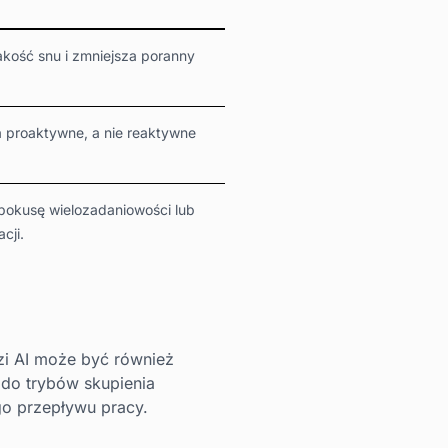
akość snu i zmniejsza poranny
 proaktywne, a nie reaktywne
pokusę wielozadaniowości lub
cji.
zi AI może być również
do trybów skupienia
go przepływu pracy.