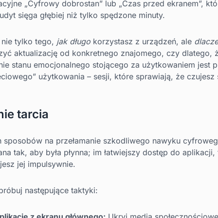
cyjne „Cyfrowy dobrostan” lub „Czas przed ekranem”, któ
dyt sięga głębiej niż tylko spędzone minuty.
 nie tylko tego,
jak długo
korzystasz z urządzeń, ale
dlacz
yć aktualizację od konkretnego znajomego, czy dlatego, ż
nie stanu emocjonalnego stojącego za użytkowaniem jest 
eciowego” użytkowania – sesji, które sprawiają, że czujesz
ie tarcia
h sposobów na przełamanie szkodliwego nawyku cyfrowego
na tak, aby była płynna; im łatwiejszy dostęp do aplikacji
esz jej impulsywnie.
róbuj następujące taktyki:
plikacje z ekranu głównego:
Ukryj media społecznościowe w