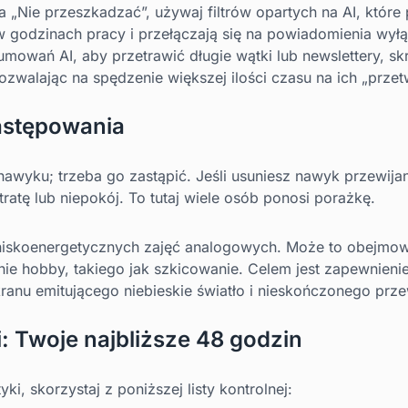
 „Nie przeszkadzać”, używaj filtrów opartych na AI, które 
 godzinach pracy i przełączają się na powiadomienia wył
umowań AI, aby przetrawić długie wątki lub newslettery, s
ozwalając na spędzenie większej ilości czasu na ich „przet
zastępowania
awyku; trzeba go zastąpić. Jeśli usuniesz nawyk przewija
atę lub niepokój. To tutaj wiele osób ponosi porażkę.
niskoenergetycznych zajęć analogowych. Może to obejmować
anie hobby, takiego jak szkicowanie. Celem jest zapewnieni
kranu emitującego niebieskie światło i nieskończonego prze
: Twoje najbliższe 48 godzin
yki, skorzystaj z poniższej listy kontrolnej: