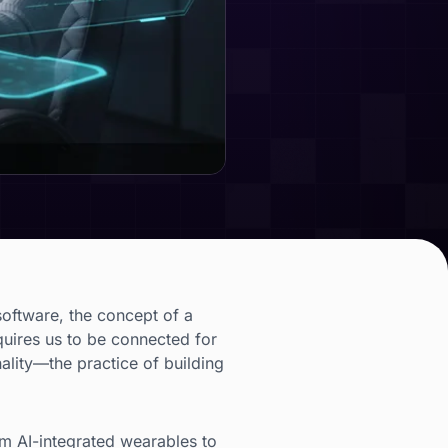
 software, the concept of a
quires us to be connected for
nality—the practice of building
om AI-integrated wearables to