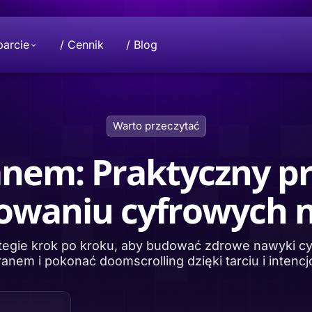
parcie
/ Cennik
/ Blog
Dotacja
Misja
Warto przeczytać
ane i prywatność są
czące projektu
Chcesz przekazać darowiznę? Skontaktuj
Wspólny rozwój branży ochrony prywat
nami, aby wnieść swój wkład.
dane należą tylko do Ciebie.
anem: Praktyczny p
Beeble D
owaniu cyfrowych
ie bezpiecznego
Chroń wsz
o do globalnego
ych
szyfrowan
chmurze.
ategie krok po kroku, aby budować zdrowe nawyki cy
anem i pokonać doomscrolling dzięki tarciu i intencj