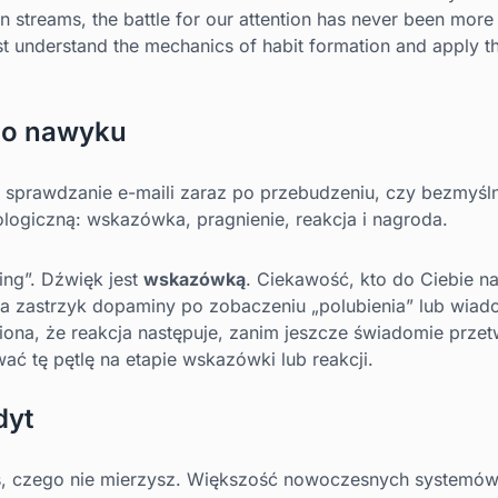
n streams, the battle for our attention has never been more
t understand the mechanics of habit formation and apply th
go nawyku
sprawdzanie e-maili zaraz po przebudzeniu, czy bezmyśln
ologiczną: wskazówka, pragnienie, reakcja i nagroda.
ng”. Dźwięk jest
wskazówką
. Ciekawość, kto do Ciebie na
 a zastrzyk dopaminy po zobaczeniu „polubienia” lub wia
zeniona, że reakcja następuje, zanim jeszcze świadomie pr
ać tę pętlę na etapie wskazówki lub reakcji.
dyt
, czego nie mierzysz. Większość nowoczesnych systemów 