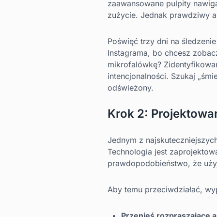
zaawansowane pulpity nawiga
zużycie. Jednak prawdziwy au
Poświęć trzy dni na śledzenie
Instagrama, bo chcesz zobacz
mikrofalówkę? Zidentyfikowa
intencjonalności. Szukaj „śmi
odświeżony.
Krok 2: Projektowan
Jednym z najskuteczniejszyc
Technologia jest zaprojektowa
prawdopodobieństwo, że użyj
Aby temu przeciwdziałać, wyp
Przenieś rozpraszające a