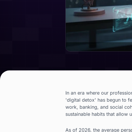
In an era where our profession
'digital detox' has begun to 
work, banking, and social cohe
sustainable habits that allow 
As of 2026, the average perso