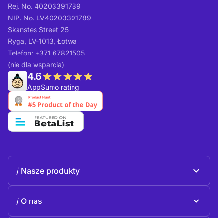
Rej. No. 40203391789
NIP. No. LV40203391789
Skanstes Street 25
Ryga, LV-1013, Łotwa
Telefon: +371 67821505
(nie dla wsparcia)
4.6
AppSumo rating
Nasze produkty
Beeble Mail
O nas
Beeble Drive