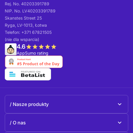
Rej. No. 40203391789
NIP. No. LV40203391789
Skanstes Street 25
Ryga, LV-1013, Łotwa
Telefon: +371 67821505
(nie dla wsparcia)
4.6
AppSumo rating
Nasze produkty
Beeble Mail
O nas
Beeble Drive