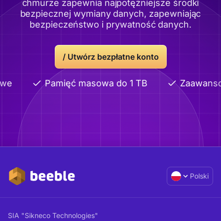
chmurze zapewnia najpotężniejsze środki
bezpiecznej wymiany danych, zapewniając
bezpieczeństwo i prywatność danych.
/
Utwórz bezpłatne konto
we
Pamięć masowa do 1 TB
Zaawanso
Polski
SIA "Sikneco Technologies"