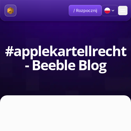
/ Rozpocznij
#applekartellrecht
- Beeble Blog