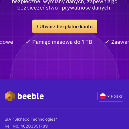
bezpiecznej wymiany danych, zapewniając
bezpieczeństwo i prywatność danych.
/
Utwórz bezpłatne konto
dowe
Pamięć masowa do 1 TB
Zaawan
Polski
SIA "Sikneco Technologies"
Rej. No. 40203391789