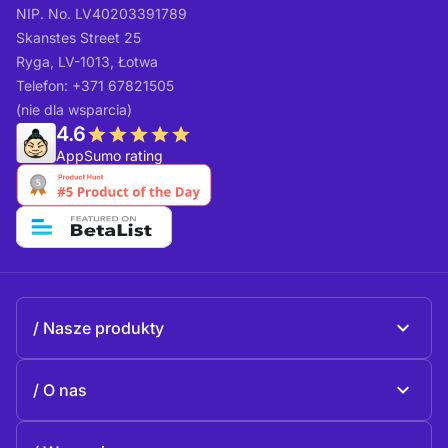
NIP. No. LV40203391789
Skanstes Street 25
Ryga, LV-1013, Łotwa
Telefon: +371 67821505
(nie dla wsparcia)
4.6
AppSumo rating
Nasze produkty
Beeble Mail
O nas
Beeble Drive
O Beeble