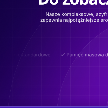
Nasze kompleksowe, szyfr
zapewnia najpotężniejsze śr
ny niestandardowe
Pamięć masowa do 