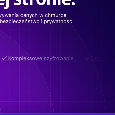
owywania danych w chmurze
 bezpieczeństwo i prywatność
Kompleksowe szyfrowanie
Samoniszcz