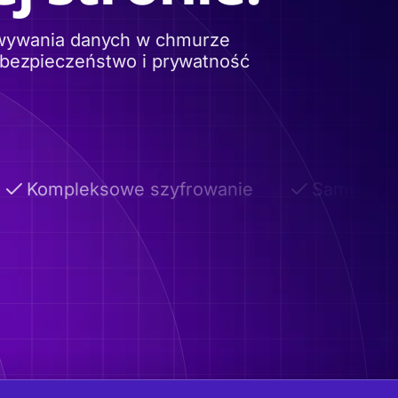
owywania danych w chmurze
 bezpieczeństwo i prywatność
Kompleksowe szyfrowanie
Samoniszcz