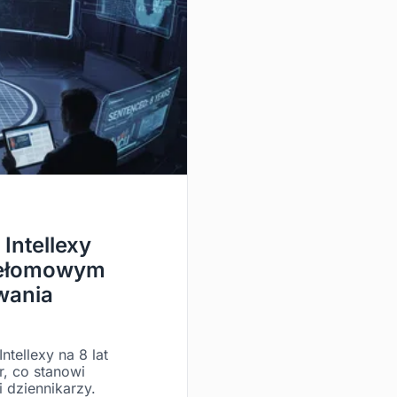
Intellexy
rzełomowym
wania
ntellexy na 8 lat
, co stanowi
 dziennikarzy.