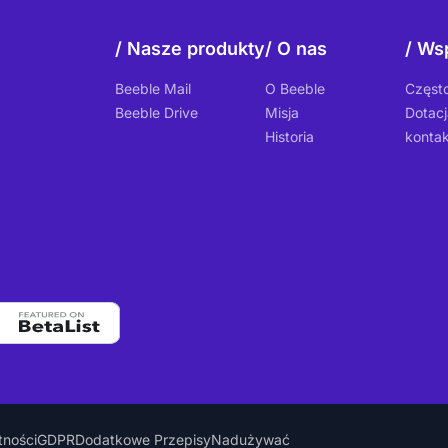
Nasze produkty
O nas
Wsp
Beeble Mail
O Beeble
Częst
Beeble Drive
Misja
Dotacj
Historia
kontak
tności
GDPR
Dodatkowe Przepisy
Nadużywać