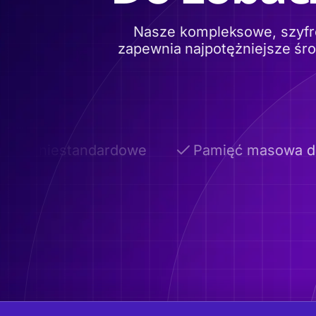
Nasze kompleksowe, szyfr
zapewnia najpotężniejsze śr
eny niestandardowe
Pamięć masowa do 