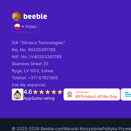
Polski
SIA "Sikneco Technologies"
Rej. No. 40203391789
NIP. No. LV40203391789
Skanstes Street 25
Ryga, LV-1013, Łotwa
Telefon: +371 67821505
(nie dla wsparcia)
4.6
AppSumo rating
© 2020-2026 Beeble.com
Warunki Korzystania
Polityka Prywa