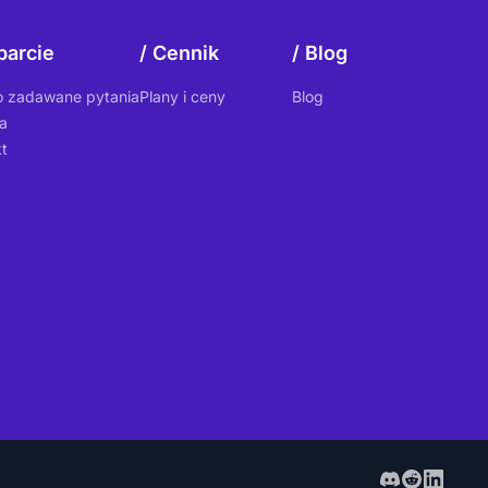
arcie
Cennik
Blog
o zadawane pytania
Plany i ceny
Blog
a
t