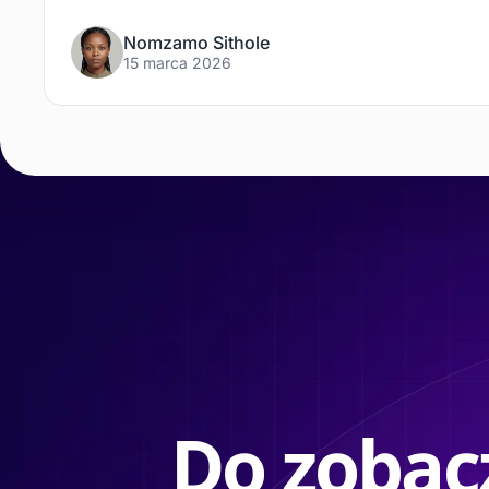
Nomzamo Sithole
15 marca 2026
Do zobacz