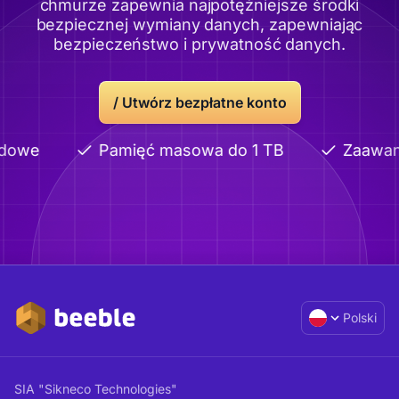
chmurze zapewnia najpotężniejsze środki
bezpiecznej wymiany danych, zapewniając
bezpieczeństwo i prywatność danych.
/
Utwórz bezpłatne konto
dowe
Pamięć masowa do 1 TB
Zaawan
Polski
SIA "Sikneco Technologies"