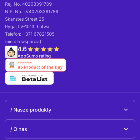
Rej. No. 40203391789
NIP. No. LV40203391789
Skanstes Street 25
Ryga, LV-1013, Łotwa
Telefon: +371 67821505
(nie dla wsparcia)
4.6
AppSumo rating
Nasze produkty
Beeble Mail
O nas
Beeble Drive