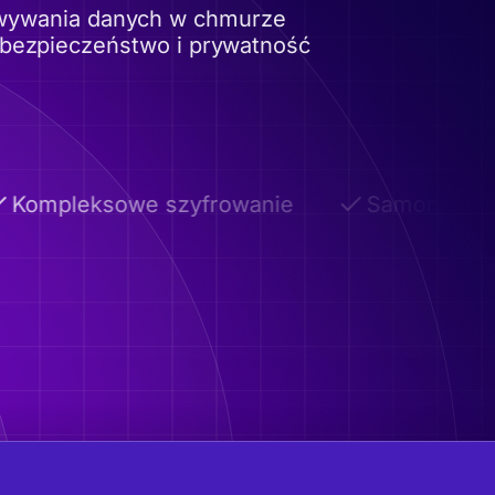
owywania danych w chmurze
 bezpieczeństwo i prywatność
ompleksowe szyfrowanie
Samoniszczące