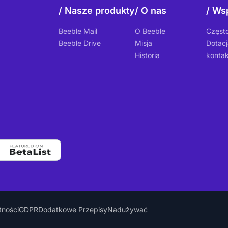
Nasze produkty
O nas
Wsp
Beeble Mail
O Beeble
Częst
Beeble Drive
Misja
Dotacj
Historia
kontak
tności
GDPR
Dodatkowe Przepisy
Nadużywać