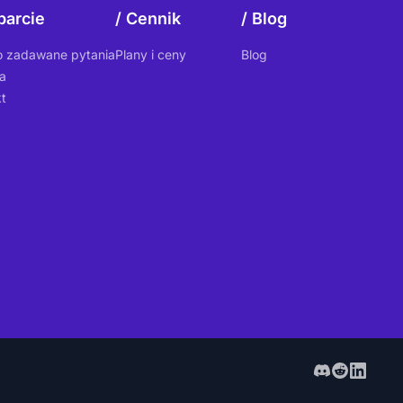
arcie
Cennik
Blog
o zadawane pytania
Plany i ceny
Blog
a
t