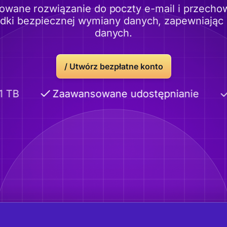
owane rozwiązanie do poczty e-mail i przech
odki bezpiecznej wymiany danych, zapewniając
danych.
/
Utwórz bezpłatne konto
TB
Zaawansowane udostępnianie
K