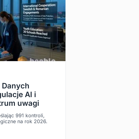
t Danych
ulacje AI i
trum uwagi
lając 991 kontroli,
egiczne na rok 2026.