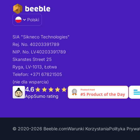
Polski
SIA "Sikneco Technologies"
Rej. No. 40203391789
NIP. No. LV40203391789
Skanstes Street 25
Ryga, LV-1013, Łotwa
Telefon: +371 67821505
(nie dla wsparcia)
4.6
AppSumo rating
© 2020-2026 Beeble.com
Warunki Korzystania
Polityka Prywa