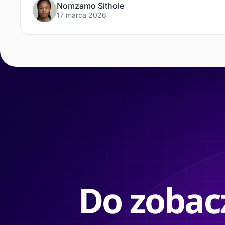
Nomzamo Sithole
17 marca 2026
Do zobacz