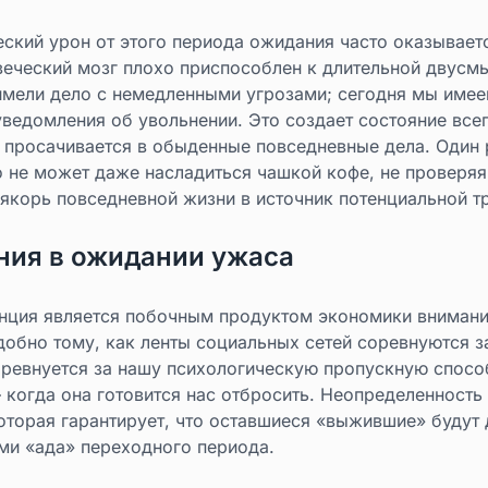
еский урон от этого периода ожидания часто оказывает
веческий мозг плохо приспособлен к длительной двусм
имели дело с немедленными угрозами; сегодня мы име
уведомления об увольнении. Это создает состояние вс
я просачивается в обыденные повседневные дела. Один 
о не может даже насладиться чашкой кофе, не проверя
 якорь повседневной жизни в источник потенциальной т
ния в ожидании ужаса
денция является побочным продуктом экономики внимани
добно тому, как ленты социальных сетей соревнуются з
оревнуется за нашу психологическую пропускную спосо
когда она готовится нас отбросить. Неопределенность 
которая гарантирует, что оставшиеся «выжившие» будут
ми «ада» переходного периода.