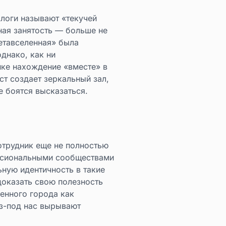
ологи называют «текучей
ная занятость — больше не
етавселенная» была
днако, как ни
ике нахождение «вместе» в
т создает зеркальный зал,
е боятся высказаться.
отрудник еще не полностью
ессиональными сообществами
ную идентичность в такие
доказать свою полезность
енного города как
из-под нас вырывают