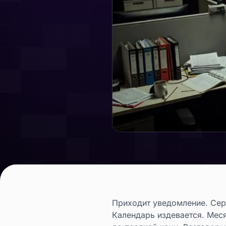
Приходит уведомление. Серд
Календарь издевается. Меся