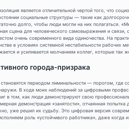
изоляция является отличительной чертой того, что соци
остоянии социальные структуры — такие как долгосроч
аточно долго, чтобы люди могли на них полагаться. «М
ная сцена для человеческого самовыражения и связи, о
местом очень современного вида одиночества. На практ
стве в условиях системной нестабильности рабочих мес
жается и усиливается молчанием коллег, которые так ж
тивного города-призрака
» становятся периодом лиминальности — порогом, где с
 снаружи. В ходе моих наблюдений за цифровыми проф
виг в том, как люди демонстрируют свою профессиональ
мерная демонстрация «занятости», отчаянная попытка 
жно, уже решил их судьбу. Это цифровая версия соврем
исполняем роль «устойчивого работника», даже когда 