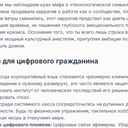
ия мы наблюдаем крах мифа о «технологической семье»
ина продавала нарратив о работе как о сообществе, п
е ветры сменились, этот нарратив предстает как диета
ошие времена, но лишенная глубокого эмоционального п
я кризиса. Осознание того, что ты всего лишь строка 
ак мощный культурный анестетик, притупляя амбиции по
быть домом.
 для цифрового гражданина
гда корпоративный язык становится чрезмерно клинич
ведение к нужному размеру»), это часто является защ
вать институт от человеческих последствий его решени
ровать отказ.
реди системного хаоса сосредоточьтесь на рутинных 
ности. Будь то физические упражнения, тактильное хоб
как якорь в «текучем» мире.
о цифрового племени:
Цифровые связи эфемерны. Убеди