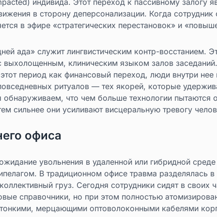
mpacted) индивида. Этот переход к пассивному залогу 
вижения в сторону деперсонализации. Когда сотрудник 
ется в эфире «стратегических перестановок» и «повыш
дней ада» служит лингвистическим контр-восстанием. Э
с выхолощенным, клиническим языком залов заседаний.
этот период как финансовый переход, люди внутри нее
повседневных ритуалов — тех якорей, которые удержива
ы обнаруживаем, что чем больше технологии пытаются 
тем сильнее они усиливают висцеральную тревогу челов
его офиса
жидание увольнения в удаленной или гибридной среде 
ипелагом. В традиционном офисе травма разделялась в 
коллективный груз. Сегодня сотрудники сидят в своих 
овые справочники, но при этом полностью атомизирова
 тонкими, мерцающими оптоволоконными кабелями кор