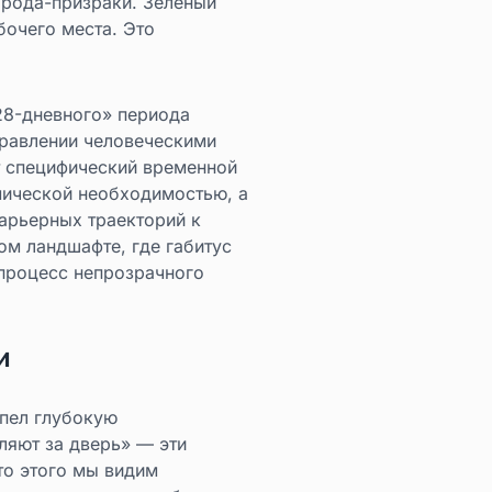
орода-призраки. Зеленый
бочего места. Это
28-дневного» периода
правлении человеческими
т специфический временной
мической необходимостью, а
карьерных траекторий к
м ландшафте, где габитус
 процесс непрозрачного
и
рпел глубокую
ляют за дверь» — эти
то этого мы видим