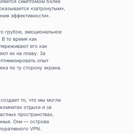
является симптомом более
оказывается «затронутым»,
ения эффективности».
то грубое, эмоциональное
 В то время как
 переживают его как
ют их на плаву. За
оптимизировать опыт
ека по ту сторону экрана.
создает то, что мы могли
комнатах отдыха и за
частных пространствах,
нные. Они — острова
поративного VPN.