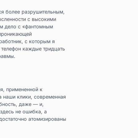
ся более разрушительным,
ысленности с высокими
ем дело с «фантомным
епроникающей
работник, с которым я
я телефон каждые тридцать
равмы.
я, примененной к
а наши клики, современная
бность, даже — и,
здесь не ошибка, а
 достаточно атомизированы