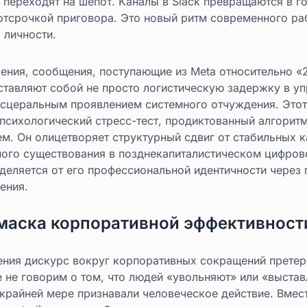
 переходят на шепот. Каналы в Slack превращаются в г
отсрочкой приговора. Это новый ритм современного ра
 личности.
рения, сообщения, поступающие из Meta относительно «
ставляют собой не просто логистическую задержку в у
исцеральным проявлением системного отчуждения. Это
 психологический стресс-тест, продиктованный алгорит
м. Он олицетворяет структурный сдвиг от стабильных 
ого существования в позднекапиталистическом цифрово
деляется от его профессиональной идентичности через
ения.
маска корпоративной эффективност
рения дискурс вокруг корпоративных сокращений прете
не говорим о том, что людей «увольняют» или «выстав
 крайней мере признавали человеческое действие. Вмес