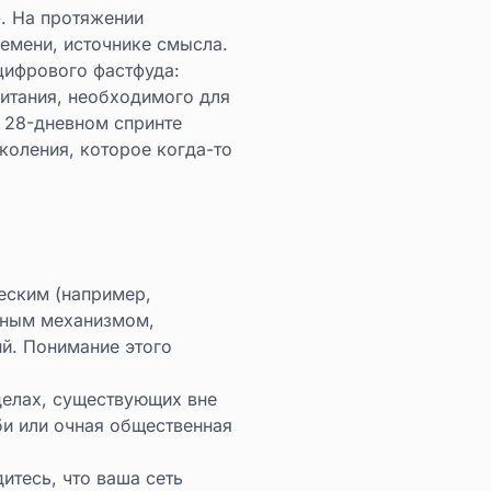
. На протяжении
лемени, источнике смысла.
 цифрового фастфуда:
итания, необходимого для
в 28-дневном спринте
коления, которое когда-то
еским (например,
итным механизмом,
й. Понимание этого
делах, существующих вне
би или очная общественная
тесь, что ваша сеть