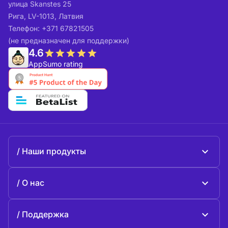
улица Skanstes 25
Рига, LV-1013, Латвия
Телефон: +371 67821505
(не предназначен для поддержки)
4.6
AppSumo rating
Наши продукты
Beeble Mail
О нас
Beeble Drive
О Beeble
Поддержка
Миссия