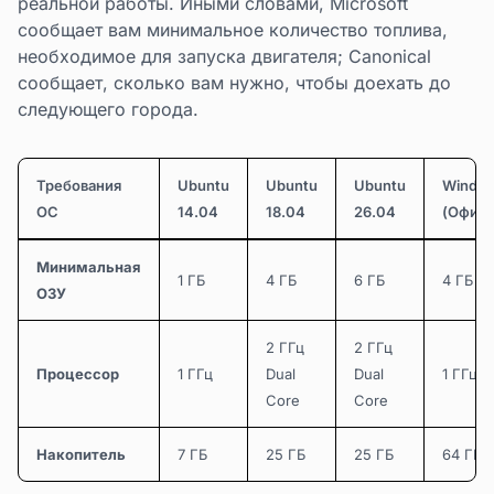
реальной работы. Иными словами, Microsoft
сообщает вам минимальное количество топлива,
необходимое для запуска двигателя; Canonical
сообщает, сколько вам нужно, чтобы доехать до
следующего города.
Требования
Ubuntu
Ubuntu
Ubuntu
Window
ОС
14.04
18.04
26.04
(Офици
Минимальная
1 ГБ
4 ГБ
6 ГБ
4 ГБ
ОЗУ
2 ГГц
2 ГГц
Процессор
1 ГГц
Dual
Dual
1 ГГц 6
Core
Core
Накопитель
7 ГБ
25 ГБ
25 ГБ
64 ГБ