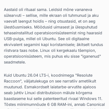
Aastaid oli rituaal sama. Leidsid mõne vananeva
sülearvuti – sellise, mille ekraan oli tuhmunud ja aku
vaevalt laengut hoidis – ning otsustasid, et on aeg
ülestõusmiseks. Möödusid uimasest ja ülespuhutud
tehaseinstallitud operatsioonisüsteemist ning haarasid
USB-pulga, millel oli Ubuntu. See oli digitaalne
ekvivalent segamini kapi koristamisele; äkitselt tundus
riistvara taas nobe. Linux oli kergekaalu tšempion,
operatsioonisüsteem, mis puhus elu sisse "iganenud"
seadmetele.
Kuid Ubuntu 26.04 LTS-i, koodnimega "Resolute
Raccoon", väljatulekuga on see narratiiv ametlikult
muutunud. Esmakordselt laiatarbe-arvutite ajaloos
seab juhtiv Linuxi distributsioon mälule kõrgema
baastaseme kui selle patenteeritud rivaal Windows 11.
Tõstes miinimumnõude 6 GB RAM-ini, annab Canonical