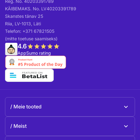
Reg. No. 40203391789
KÄIBEMAKS. No. LV40203391789
Skanstes tänav 25
Riia, LV-1013, Läti
Telefon: +371 67821505
(mitte toetuse saamiseks)
4.6
AppSumo rating
Meie tooted
Beeble Mail
Meist
Beeble Drive