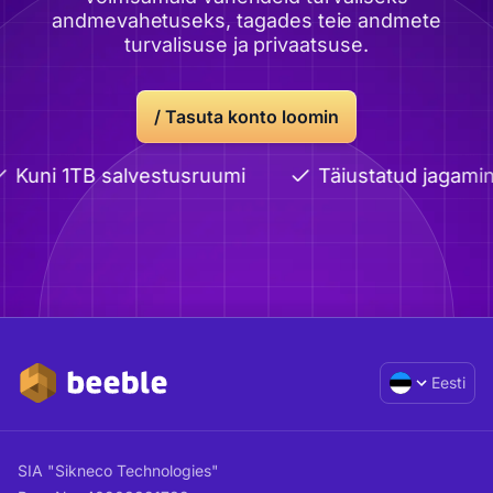
andmevahetuseks, tagades teie andmete
turvalisuse ja privaatsuse.
/ Tasuta konto loomin
Kuni 1TB salvestusruumi
Täiustatud jagamine
Eesti
SIA "Sikneco Technologies"