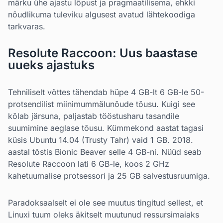
märku ühe ajastu lõpust ja pragmaatilisema, ehkki
nõudlikuma tuleviku algusest avatud lähtekoodiga
tarkvaras.
Resolute Raccoon: Uus baastase
uueks ajastuks
Tehniliselt võttes tähendab hüpe 4 GB-lt 6 GB-le 50-
protsendilist miinimummälunõude tõusu. Kuigi see
kõlab järsuna, paljastab tööstusharu tasandile
suumimine aeglase tõusu. Kümmekond aastat tagasi
küsis Ubuntu 14.04 (Trusty Tahr) vaid 1 GB. 2018.
aastal tõstis Bionic Beaver selle 4 GB-ni. Nüüd seab
Resolute Raccoon lati 6 GB-le, koos 2 GHz
kahetuumalise protsessori ja 25 GB salvestusruumiga.
Paradoksaalselt ei ole see muutus tingitud sellest, et
Linuxi tuum oleks äkitselt muutunud ressursimaiaks