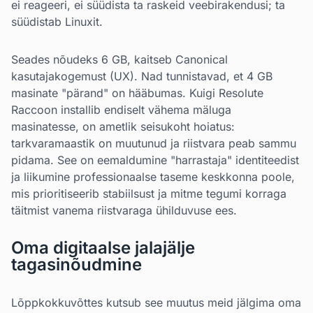
ei reageeri, ei süüdista ta raskeid veebirakendusi; ta
süüdistab Linuxit.
Seades nõudeks 6 GB, kaitseb Canonical
kasutajakogemust (UX). Nad tunnistavad, et 4 GB
masinate "pärand" on hääbumas. Kuigi Resolute
Raccoon installib endiselt vähema mäluga
masinatesse, on ametlik seisukoht hoiatus:
tarkvaramaastik on muutunud ja riistvara peab sammu
pidama. See on eemaldumine "harrastaja" identiteedist
ja liikumine professionaalse taseme keskkonna poole,
mis prioritiseerib stabiilsust ja mitme tegumi korraga
täitmist vanema riistvaraga ühilduvuse ees.
Oma digitaalse jalajälje
tagasinõudmine
Lõppkokkuvõttes kutsub see muutus meid jälgima oma