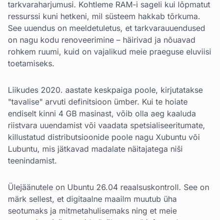
tarkvaraharjumusi. Kohtleme RAM-i sageli kui lõpmatut
ressurssi kuni hetkeni, mil süsteem hakkab tõrkuma.
See uuendus on meeldetuletus, et tarkvarauuendused
on nagu kodu renoveerimine – häirivad ja nõuavad
rohkem ruumi, kuid on vajalikud meie praeguse eluviisi
toetamiseks.
Liikudes 2020. aastate keskpaiga poole, kirjutatakse
"tavalise" arvuti definitsioon ümber. Kui te hoiate
endiselt kinni 4 GB masinast, võib olla aeg kaaluda
riistvara uuendamist või vaadata spetsialiseeritumate,
killustatud distributsioonide poole nagu Xubuntu või
Lubuntu, mis jätkavad madalate näitajatega niši
teenindamist.
Ülejäänutele on Ubuntu 26.04 reaalsuskontroll. See on
märk sellest, et digitaalne maailm muutub üha
seotumaks ja mitmetahulisemaks ning et meie