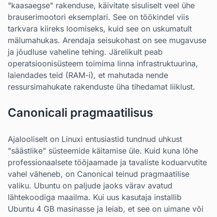
"kaasaegse" rakenduse, käivitate sisuliselt veel ühe
brauserimootori eksemplari. See on töökindel viis
tarkvara kiireks loomiseks, kuid see on uskumatult
mälumahukas. Arendaja seisukohast on see mugavuse
ja jõudluse vaheline tehing. Järelikult peab
operatsioonisüsteem toimima linna infrastruktuurina,
laiendades teid (RAM-i), et mahutada nende
ressursimahukate rakenduste üha tihedamat liiklust.
Canonicali pragmaatilisus
Ajalooliselt on Linuxi entusiastid tundnud uhkust
"säästlike" süsteemide käitamise üle. Kuid kuna lõhe
professionaalsete tööjaamade ja tavaliste koduarvutite
vahel väheneb, on Canonical teinud pragmaatilise
valiku. Ubuntu on paljude jaoks värav avatud
lähtekoodiga maailma. Kui uus kasutaja installib
Ubuntu 4 GB masinasse ja leiab, et see on uimane või