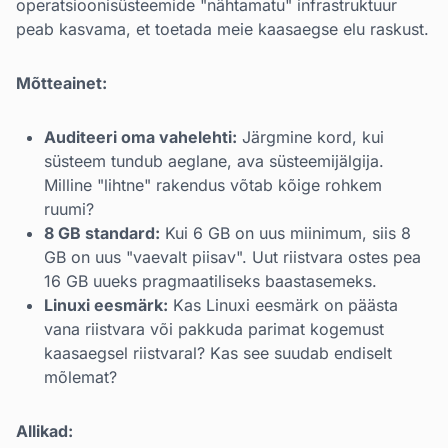
operatsioonisüsteemide "nähtamatu" infrastruktuur
peab kasvama, et toetada meie kaasaegse elu raskust.
Mõtteainet:
Auditeeri oma vahelehti:
Järgmine kord, kui
süsteem tundub aeglane, ava süsteemijälgija.
Milline "lihtne" rakendus võtab kõige rohkem
ruumi?
8 GB standard:
Kui 6 GB on uus miinimum, siis 8
GB on uus "vaevalt piisav". Uut riistvara ostes pea
16 GB uueks pragmaatiliseks baastasemeks.
Linuxi eesmärk:
Kas Linuxi eesmärk on päästa
vana riistvara või pakkuda parimat kogemust
kaasaegsel riistvaral? Kas see suudab endiselt
mõlemat?
Allikad: