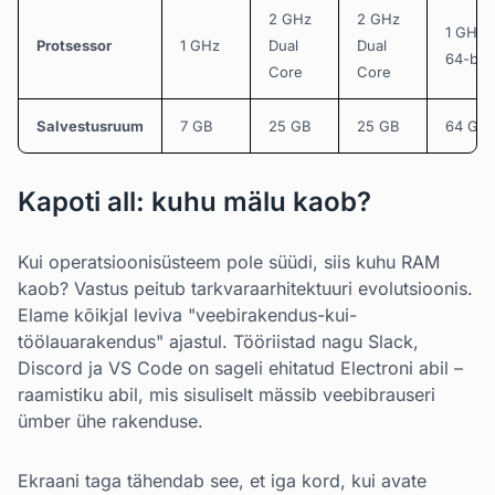
2 GHz
2 GHz
1 GHz
Protsessor
1 GHz
Dual
Dual
64-bit
Core
Core
Salvestusruum
7 GB
25 GB
25 GB
64 GB
Kapoti all: kuhu mälu kaob?
Kui operatsioonisüsteem pole süüdi, siis kuhu RAM
kaob? Vastus peitub tarkvaraarhitektuuri evolutsioonis.
Elame kõikjal leviva "veebirakendus-kui-
töölauarakendus" ajastul. Tööriistad nagu Slack,
Discord ja VS Code on sageli ehitatud Electroni abil –
raamistiku abil, mis sisuliselt mässib veebibrauseri
ümber ühe rakenduse.
Ekraani taga tähendab see, et iga kord, kui avate