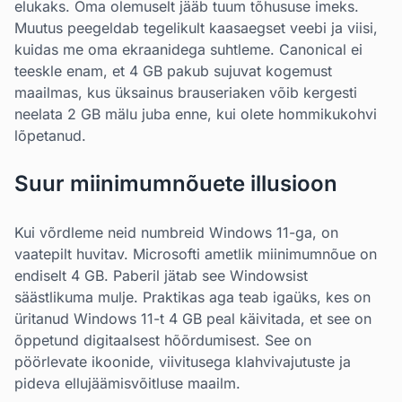
elukaks. Oma olemuselt jääb tuum tõhususe imeks.
Muutus peegeldab tegelikult kaasaegset veebi ja viisi,
kuidas me oma ekraanidega suhtleme. Canonical ei
teeskle enam, et 4 GB pakub sujuvat kogemust
maailmas, kus üksainus brauseriaken võib kergesti
neelata 2 GB mälu juba enne, kui olete hommikukohvi
lõpetanud.
Suur miinimumnõuete illusioon
Kui võrdleme neid numbreid Windows 11-ga, on
vaatepilt huvitav. Microsofti ametlik miinimumnõue on
endiselt 4 GB. Paberil jätab see Windowsist
säästlikuma mulje. Praktikas aga teab igaüks, kes on
üritanud Windows 11-t 4 GB peal käivitada, et see on
õppetund digitaalsest hõõrdumisest. See on
pöörlevate ikoonide, viivitusega klahvivajutuste ja
pideva ellujäämisvõitluse maailm.