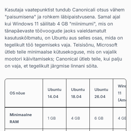
Kasutaja vaatepunktist tundub Canonicali otsus vähem
"paisumisena" ja rohkem läbipaistvusena. Samal ajal
kui Windows 11 säilitab 4 GB "miinimumi", mis on
tänapäevaste töövoogude jaoks vaieldamatult
kasutuskõlbmatu, on Ubuntu aus selles osas, mida on
tegelikult töö tegemiseks vaja. Teisisõnu, Microsoft
ütleb teile minimaalse kütusekoguse, mis on vajalik
mootori käivitamiseks; Canonical ütleb teile, kui palju
on vaja, et tegelikult järgmise linnani sõita.
Windo
Ubuntu
Ubuntu
Ubuntu
OS nõue
11
14.04
18.04
26.04
(Ametli
Minimaalne
1 GB
4 GB
6 GB
4 GB
RAM