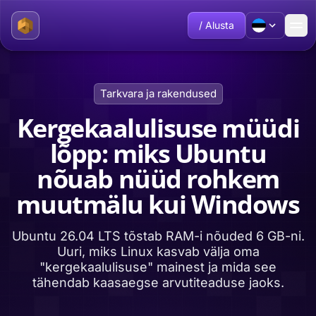
/ Alusta
Tarkvara ja rakendused
Kergekaalulisuse müüdi
lõpp: miks Ubuntu
nõuab nüüd rohkem
muutmälu kui Windows
Ubuntu 26.04 LTS tõstab RAM-i nõuded 6 GB-ni.
Uuri, miks Linux kasvab välja oma
"kergekaalulisuse" mainest ja mida see
tähendab kaasaegse arvutiteaduse jaoks.