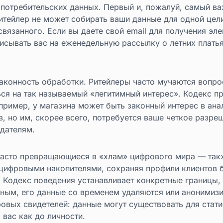
потребительских данных. Первый и, пожалуй, самый ва
 ритейлер не может собирать ваши данные для одной цели
связанного. Если вы даете свой email для получения эле
сывать вас на еженедельную рассылку о летних платьях
аконность обработки. Ритейлеры часто мучаются вопрос
ься на так называемый «легитимный интерес». Кодекс п
пример, у магазина может быть законный интерес в ана
, но им, скорее всего, потребуется ваше четкое разре
дателям.
часто превращающиеся в «хлам» цифрового мира — так
цифровыми накопителями, сохраняя профили клиентов б
. Кодекс поведения устанавливает конкретные границы, 
вным, его данные со временем удаляются или анонимиз
вых свидетелей: данные могут существовать для статис
 вас как до личности.