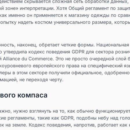
ействием скрывается сложная сеть обработки данных, 
й зоне» интерпретации. Хотя Общий регламент по защи
, как именно он применяется к магазину одежды по сра
попытку надеть костюм универсального размера, которы
нность, наконец, обретает четкие формы. Национальная
о утвердила кодекс поведения GDPR для сектора рознич
Alliance du Commerce. Это не просто очередной слой 
коуровневого европейского права на специфический я
леры в этом секторе получили официальное, одобренно
мацией, не переходя черту.
вого компаса
ажно, нужно взглянуть на то, как обычно функционируе
е регламенты, такие как GDPR, подобны небу над голо
к на земле. Кодекс поведения, напротив, работает как