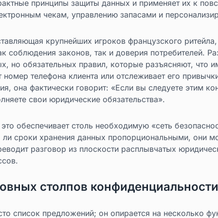
трактные принципы защиты данных и применяет их к пов
ектронным чекам, управлению запасами и персонализи
ставляющая крупнейших игроков французского ритейла, 
к соблюдения законов, так и доверия потребителей. Ра
х, но обязательных правил, которые разъясняют, что и
т номер телефона клиента или отслеживает его привычки
ия, она фактически говорит: «Если вы следуете этим к
олняете свои юридические обязательства».
 это обеспечивает столь необходимую «сеть безопаснос
я ли сроки хранения данных пропорциональными, они мо
реводит разговор из плоскости расплывчатых юридичес
ссов.
овных столпов конфиденциальности
сто список предложений; он опирается на несколько ф