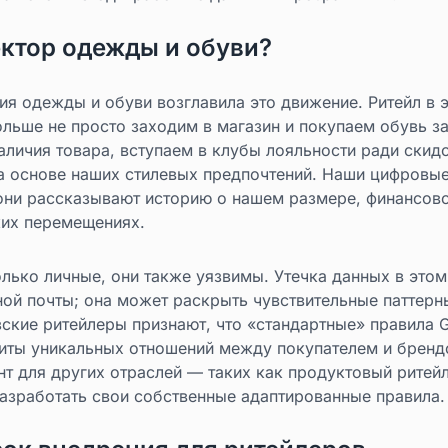
ктор одежды и обуви?
я одежды и обуви возглавила это движение. Ритейл в э
льше не просто заходим в магазин и покупаем обувь з
личия товара, вступаем в клубы лояльности ради скид
а основе наших стилевых предпочтений. Наши цифровые
они рассказывают историю о нашем размере, финансово
ких перемещениях.
лько личные, они также уязвимы. Утечка данных в этом
ной почты; она может раскрыть чувствительные паттерн
зские ритейлеры признают, что «стандартные» правила 
иты уникальных отношений между покупателем и брендо
т для других отраслей — таких как продуктовый ритей
разработать свои собственные адаптированные правила.