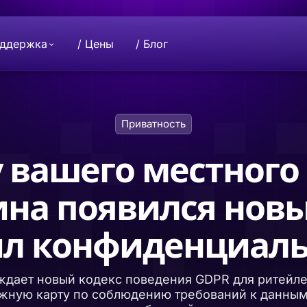
оддержка
/ Цены
/ Блог
Поддержите нас
Миссия
Приватность
отором защищены
 проекту Beeble.
Хотите сделать пожертвование? Свяж
Совместное развитие индустрии
ьность.
нами, чтобы внести свой вклад.
конфиденциальности. Ваши данные 
только вам.
 вашего местного
Beeble D
ина появился новы
Защитите
асного инструмента
й
зашифров
глобального проекта
ем.
хранилищ
ил конфиденциаль
ждает новый кодекс поведения GDPR для ритейле
ожную карту по соблюдению требований к данным