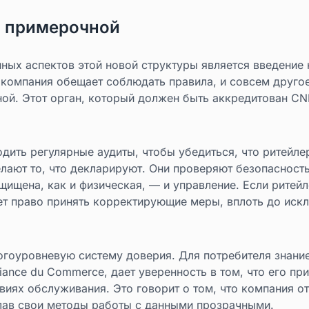
в примерочной
ных аспектов этой новой структуры является введение 
а компания обещает соблюдать правила, и совсем друго
ой. Этот орган, который должен быть аккредитован CNI
дить регулярные аудиты, чтобы убедиться, что ритейл
лают то, что декларируют. Они проверяют безопасность
щищена, как и физическая, — и управление. Если ритейл
т право принять корректирующие меры, вплоть до искл
огоуровневую систему доверия. Для потребителя знание
iance du Commerce, дает уверенность в том, что его пр
виях обслуживания. Это говорит о том, что компания о
лав свои методы работы с данными прозрачными.