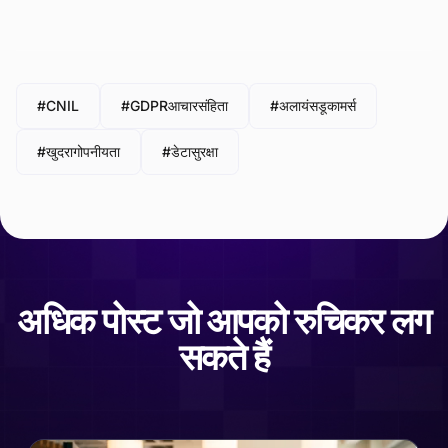
#CNIL
#GDPRआचारसंहिता
#अलायंसडूकामर्स
#खुदरागोपनीयता
#डेटासुरक्षा
अधिक पोस्ट जो आपको रुचिकर लग
सकते हैं