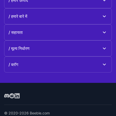
हमारे उत्पाद
Beeble Mail
हमारे बारे में
Beeble Drive
के बारे में Beeble
सहायता
उद्देश्य
सामान्य प्रश्न
इतिहास
मूल्य निर्धारण
दान करें
योजनाएँ और मूल्य निर्धारण
हमसे संपर्क करें
ब्लॉग
ब्लॉग
© 2020-2026 Beeble.com