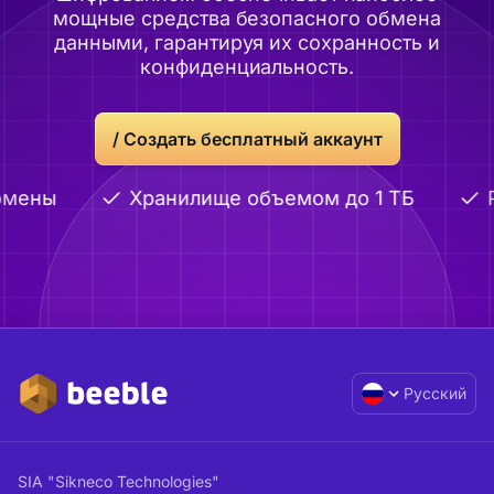
мощные средства безопасного обмена
данными, гарантируя их сохранность и
конфиденциальность.
/
Создать бесплатный аккаунт
омены
Хранилище объемом до 1 ТБ
Р
Русский
SIA "Sikneco Technologies"