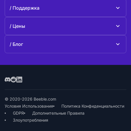
О Beeble
Поддержка
Миссия
Общие вопросы
История
Цены
Поддержите нас
Тарифные планы
Свяжитесь с нами
Блог
Блог
© 2020-2026 Beeble.com
Условия Использования
Политика Конфиденциальности
GDPR
Дополнительные Правила
Злоупотребления