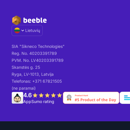
Lietuvių
SIA "Sikneco Technologies"
Reg. No. 40203391789
PVM. No. LV40203391789
Skanstės g. 25
Ryga, LV-1013, Latvija
Telefonas: +371 67821505
(ne paramai)
4.6
AppSumo rating