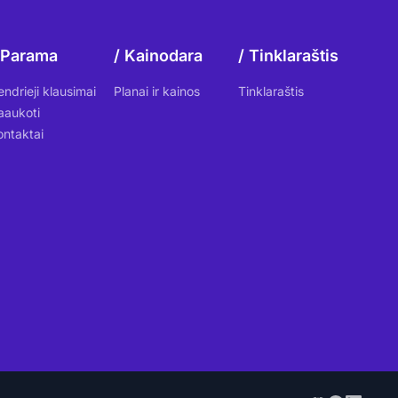
Parama
Kainodara
Tinklaraštis
endrieji klausimai
Planai ir kainos
Tinklaraštis
aaukoti
ontaktai