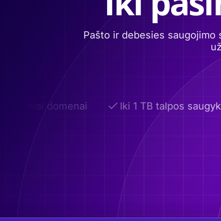
Iki pas
Pašto ir debesies saugojimo 
už
inktiniai domenai
Iki 1 TB talpos saugykla