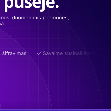
 pusėje.
itimosi duomenimis priemones,
mą.
šifravimas
Savaime susinaikinantys el. lai