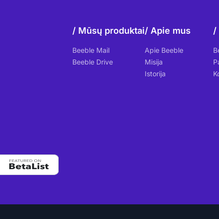
Mūsų produktai
Apie mus
Beeble Mail
Apie Beeble
B
Beeble Drive
Misija
P
Istorija
K