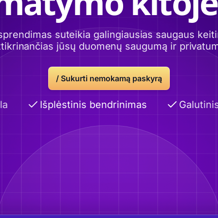
imatymo kitoje
sprendimas suteikia galingiausias saugaus ke
tikrinančias jūsų duomenų saugumą ir privatu
/
Sukurti nemokamą paskyrą
Išplėstinis bendrinimas
Galutinis 