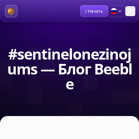
/ Начать
#sentinelonezinoj
ums — Блог Beebl
e