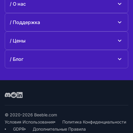
О нас
Beeble Drive
О Beeble
Поддержка
Миссия
Общие вопросы
История
Цены
Поддержите нас
Тарифные планы
Свяжитесь с нами
Блог
Блог
© 2020-2026 Beeble.com
Условия Использования
Политика Конфиденциальности
GDPR
Дополнительные Правила