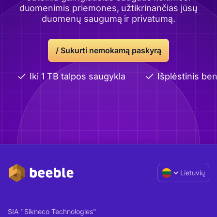
duomenimis priemones, užtikrinančias jūsų
duomenų saugumą ir privatumą.
/
Sukurti nemokamą paskyrą
Iki 1 TB talpos saugykla
Išplėstinis ben
Lietuvių
SIA "Sikneco Technologies"