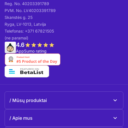
Reg. No. 40203391789
PVM. No. LV40203391789
Skanstės g. 25
Ryga, LV-1013, Latvija
Telefonas: +371 67821505
(ne paramai)
4.6
AppSumo rating
Mūsų produktai
Beeble Mail
Apie mus
Beeble Drive