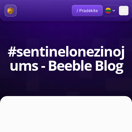
/ Pradėkite
#sentinelonezinoj
ums - Beeble Blog