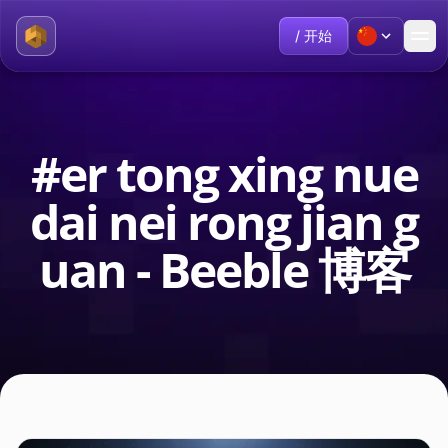
/ 开始
#er tong xing nue
dai nei rong jian g
uan - Beeble 博客