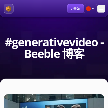
/ 开始
#generativevideo -
Beeble 博客