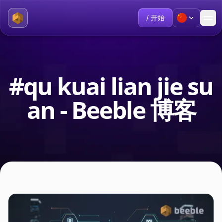
/ 开始
#qu kuai lian jie su
an - Beeble 博客