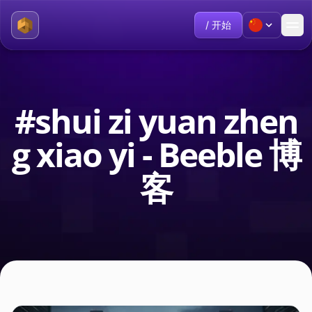
/ 开始
#shui zi yuan zhen
g xiao yi - Beeble 博
客