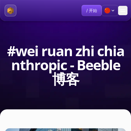
/ 开始
#wei ruan zhi chia
nthropic - Beeble
博客