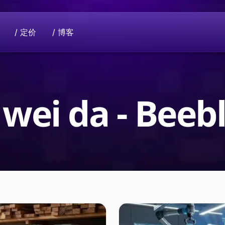
/ 定价
/ 博客
支持我们
使命
领域。
有意捐款？请联系我们进行捐助。
共同提升隐私行业。您的数据只属于您自
 wei da - Bee
法到面向社会的全球项
Beeble D
使用加密