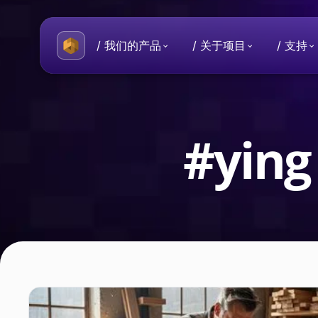
/ 我们的产品
/ 关于项目
/ 支持
关于 Beeble
一般性问题
您的数据和隐私受到保护的数字
有关 Beeble 项目的常见问题。
#ying
历史
从制作个人使用的安全工具的想
目。
Beeble Mail
每天交换端到端加密电子邮件。