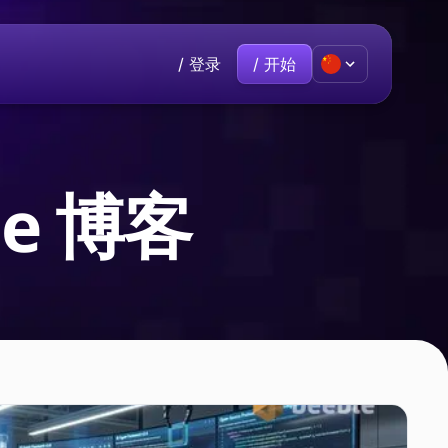
/ 登录
/ 开始
Premium
热门
联系方式
加入我们
己。
有话要说？欢迎直接与我们联系。
ble 博客
€9.60
/月
rive
云存储保护您的所有文件。