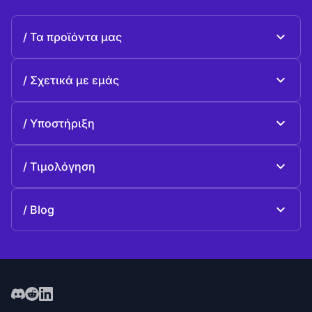
Τα προϊόντα μας
Beeble Mail
Σχετικά με εμάς
Beeble Drive
Σχετικά με Beeble
Υποστήριξη
Αποστολή
Κοινές ερωταπαντήσεις
Ιστορία
Τιμολόγηση
Προσφέρω
Σχέδια και τιμολόγηση
Επικοινωνία
Blog
Blog