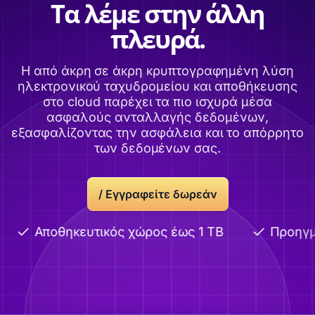
Τα λέμε στην άλλη
πλευρά.
Η από άκρη σε άκρη κρυπτογραφημένη λύση
ηλεκτρονικού ταχυδρομείου και αποθήκευσης
στο cloud παρέχει τα πιο ισχυρά μέσα
ασφαλούς ανταλλαγής δεδομένων,
εξασφαλίζοντας την ασφάλεια και το απόρρητο
των δεδομένων σας.
/
Εγγραφείτε δωρεάν
Αποθηκευτικός χώρος έως 1 TB
Προηγμέν