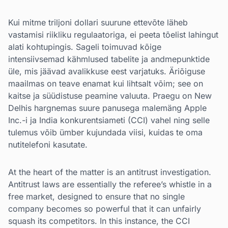
Kui mitme triljoni dollari suurune ettevõte läheb
vastamisi riikliku regulaatoriga, ei peeta tõelist lahingut
alati kohtupingis. Sageli toimuvad kõige
intensiivsemad kähmlused tabelite ja andmepunktide
üle, mis jäävad avalikkuse eest varjatuks. Äriõiguse
maailmas on teave enamat kui lihtsalt võim; see on
kaitse ja süüdistuse peamine valuuta. Praegu on New
Delhis hargnemas suure panusega malemäng Apple
Inc.-i ja India konkurentsiameti (CCI) vahel ning selle
tulemus võib ümber kujundada viisi, kuidas te oma
nutitelefoni kasutate.
At the heart of the matter is an antitrust investigation.
Antitrust laws are essentially the referee’s whistle in a
free market, designed to ensure that no single
company becomes so powerful that it can unfairly
squash its competitors. In this instance, the CCI