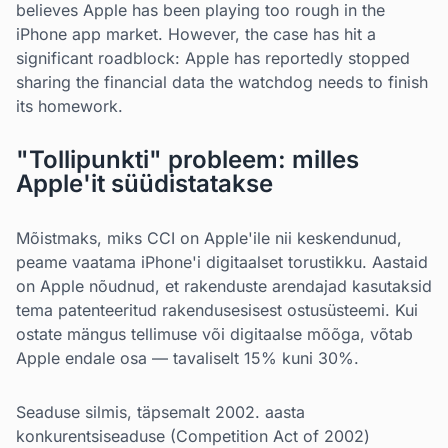
believes Apple has been playing too rough in the
iPhone app market. However, the case has hit a
significant roadblock: Apple has reportedly stopped
sharing the financial data the watchdog needs to finish
its homework.
"Tollipunkti" probleem: milles
Apple'it süüdistatakse
Mõistmaks, miks CCI on Apple'ile nii keskendunud,
peame vaatama iPhone'i digitaalset torustikku. Aastaid
on Apple nõudnud, et rakenduste arendajad kasutaksid
tema patenteeritud rakendusesisest ostusüsteemi. Kui
ostate mängus tellimuse või digitaalse mõõga, võtab
Apple endale osa — tavaliselt 15% kuni 30%.
Seaduse silmis, täpsemalt 2002. aasta
konkurentsiseaduse (Competition Act of 2002)