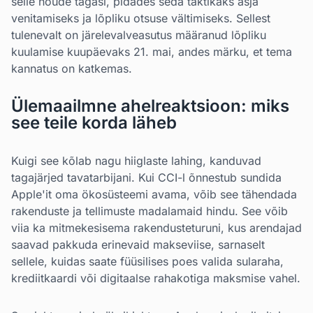
selle nõude tagasi, pidades seda taktikaks asja
venitamiseks ja lõpliku otsuse vältimiseks. Sellest
tulenevalt on järelevalveasutus määranud lõpliku
kuulamise kuupäevaks 21. mai, andes märku, et tema
kannatus on katkemas.
Ülemaailmne ahelreaktsioon: miks
see teile korda läheb
Kuigi see kõlab nagu hiiglaste lahing, kanduvad
tagajärjed tavatarbijani. Kui CCI-l õnnestub sundida
Apple'it oma ökosüsteemi avama, võib see tähendada
rakenduste ja tellimuste madalamaid hindu. See võib
viia ka mitmekesisema rakendusteturuni, kus arendajad
saavad pakkuda erinevaid makseviise, sarnaselt
sellele, kuidas saate füüsilises poes valida sularaha,
krediitkaardi või digitaalse rahakotiga maksmise vahel.