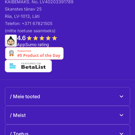
KÄIBEMAKS. No. LV40203391789
Skanstes tänav 25
Riia, LV-1013, Läti
Telefon: +371 67821505
(mitte toetuse saamiseks)
4.6
AppSumo rating
Meie tooted
Beeble Mail
Meist
Beeble Drive
Beeble'i kohta
Toetus