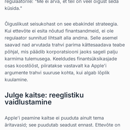
regulaatorile: "Me ei arva, et teil on veel õigust seda
küsida."
Õiguslikust seisukohast on see ebakindel strateegia.
Kui ettevõte ei esita nõutud finantsandmeid, ei ole
regulaator sunnitud lihtsalt alla andma. Selle asemel
saavad nad arvutada trahvi parima kättesaadava teabe
põhjal, mis päädib korporatsiooni jaoks sageli palju
karmima tulemusega. Keeldudes finantsüksikasjade
osas koostööst, piiratakse vastavalt ka Apple'i
argumente trahvi suuruse kohta, kui algab lõplik
kuulamine.
Julge kaitse: reeglistiku
vaidlustamine
Apple'i peamine kaitse ei puuduta ainult tema
äritavasid; see puudutab seadust ennast. Ettevõte on