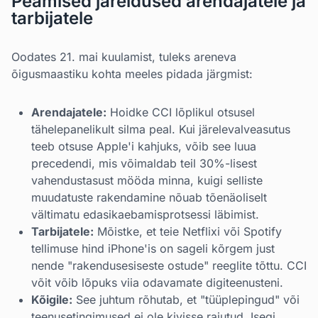
Peamised järeldused arendajatele ja
tarbijatele
Oodates 21. mai kuulamist, tuleks areneva
õigusmaastiku kohta meeles pidada järgmist:
Arendajatele:
Hoidke CCI lõplikul otsusel
tähelepanelikult silma peal. Kui järelevalveasutus
teeb otsuse Apple'i kahjuks, võib see luua
precedendi, mis võimaldab teil 30%-lisest
vahendustasust mööda minna, kuigi selliste
muudatuste rakendamine nõuab tõenäoliselt
vältimatu edasikaebamisprotsessi läbimist.
Tarbijatele:
Mõistke, et teie Netflixi või Spotify
tellimuse hind iPhone'is on sageli kõrgem just
nende "rakendusesiseste ostude" reeglite tõttu. CCI
võit võib lõpuks viia odavamate digiteenusteni.
Kõigile:
See juhtum rõhutab, et "tüüplepingud" või
teenusetingimused ei ole kivisse raiutud. Isegi