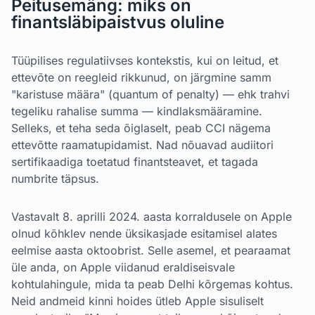
Peitusemäng: miks on
finantsläbipaistvus oluline
Tüüpilises regulatiivses kontekstis, kui on leitud, et
ettevõte on reegleid rikkunud, on järgmine samm
"karistuse määra" (quantum of penalty) — ehk trahvi
tegeliku rahalise summa — kindlaksmääramine.
Selleks, et teha seda õiglaselt, peab CCI nägema
ettevõtte raamatupidamist. Nad nõuavad audiitori
sertifikaadiga toetatud finantsteavet, et tagada
numbrite täpsus.
Vastavalt 8. aprilli 2024. aasta korraldusele on Apple
olnud kõhklev nende üksikasjade esitamisel alates
eelmise aasta oktoobrist. Selle asemel, et pearaamat
üle anda, on Apple viidanud eraldiseisvale
kohtulahingule, mida ta peab Delhi kõrgemas kohtus.
Neid andmeid kinni hoides ütleb Apple sisuliselt