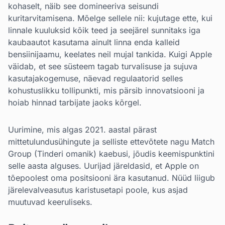
kohaselt, näib see domineeriva seisundi
kuritarvitamisena. Mõelge sellele nii: kujutage ette, kui
linnale kuuluksid kõik teed ja seejärel sunnitaks iga
kaubaautot kasutama ainult linna enda kalleid
bensiinijaamu, keelates neil mujal tankida. Kuigi Apple
väidab, et see süsteem tagab turvalisuse ja sujuva
kasutajakogemuse, näevad regulaatorid selles
kohustuslikku tollipunkti, mis pärsib innovatsiooni ja
hoiab hinnad tarbijate jaoks kõrgel.
Uurimine, mis algas 2021. aastal pärast
mittetulundusühingute ja selliste ettevõtete nagu Match
Group (Tinderi omanik) kaebusi, jõudis keemispunktini
selle aasta alguses. Uurijad järeldasid, et Apple on
tõepoolest oma positsiooni ära kasutanud. Nüüd liigub
järelevalveasutus karistusetapi poole, kus asjad
muutuvad keeruliseks.