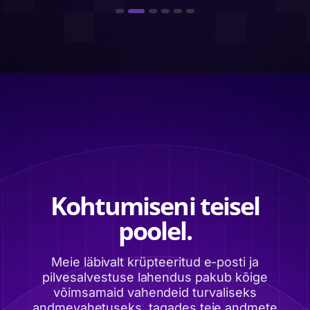
Kohtumiseni teisel
poolel.
Meie läbivalt krüpteeritud e-posti ja
pilvesalvestuse lahendus pakub kõige
võimsamaid vahendeid turvaliseks
andmevahetuseks, tagades teie andmete