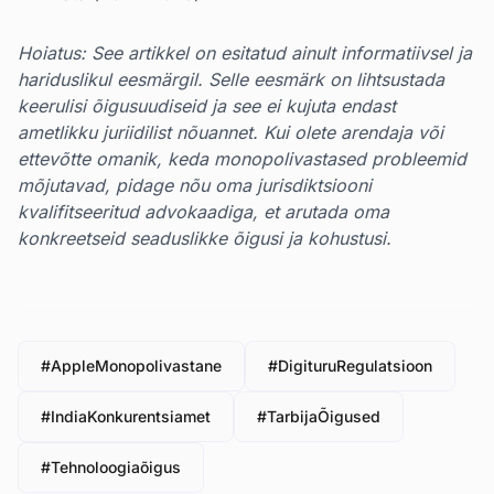
Hoiatus: See artikkel on esitatud ainult informatiivsel ja
hariduslikul eesmärgil. Selle eesmärk on lihtsustada
keerulisi õigusuudiseid ja see ei kujuta endast
ametlikku juriidilist nõuannet. Kui olete arendaja või
ettevõtte omanik, keda monopolivastased probleemid
mõjutavad, pidage nõu oma jurisdiktsiooni
kvalifitseeritud advokaadiga, et arutada oma
konkreetseid seaduslikke õigusi ja kohustusi.
#AppleMonopolivastane
#DigituruRegulatsioon
#IndiaKonkurentsiamet
#TarbijaÕigused
#Tehnoloogiaõigus