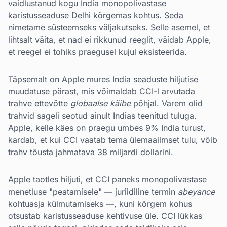
vaidlustanud kogu India monopolivastase
karistusseaduse Delhi kõrgemas kohtus. Seda
nimetame süsteemseks väljakutseks. Selle asemel, et
lihtsalt väita, et nad ei rikkunud reeglit, väidab Apple,
et reegel ei tohiks praegusel kujul eksisteerida.
Täpsemalt on Apple mures India seaduste hiljutise
muudatuse pärast, mis võimaldab CCI-l arvutada
trahve ettevõtte
globaalse käibe
põhjal. Varem olid
trahvid sageli seotud ainult Indias teenitud tuluga.
Apple, kelle käes on praegu umbes 9% India turust,
kardab, et kui CCI vaatab tema ülemaailmset tulu, võib
trahv tõusta jahmatava 38 miljardi dollarini.
Apple taotles hiljuti, et CCI paneks monopolivastase
menetluse "peatamisele" — juriidiline termin
abeyance
kohtuasja külmutamiseks —, kuni kõrgem kohus
otsustab karistusseaduse kehtivuse üle. CCI lükkas