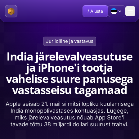
/ Alusta
Juriidiline ja vastavus
India järelevalveasutuse
ja iPhone'i tootja
vahelise suure panusega
vastasseisu tagamaad
Apple seisab 21. mail silmitsi lõpliku kuulamisega
India monopolivastases kohtuasjas. Lugege,
miks järelevalveasutus nõuab App Store'i
tavade tõttu 38 miljardi dollari suurust trahvi.