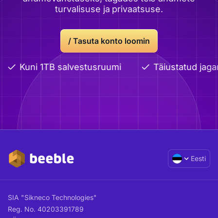
turvalisuse ja privaatsuse.
/
Tasuta konto loomin
Kuni 1TB salvestusruumi
Täiustatud jagam
Eesti
SIA "Sikneco Technologies"
Reg. No. 40203391789