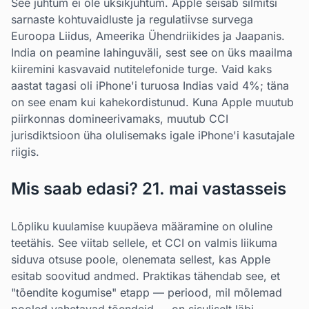
See juhtum ei ole üksikjuhtum. Apple seisab silmitsi
sarnaste kohtuvaidluste ja regulatiivse survega
Euroopa Liidus, Ameerika Ühendriikides ja Jaapanis.
India on peamine lahinguväli, sest see on üks maailma
kiiremini kasvavaid nutitelefonide turge. Vaid kaks
aastat tagasi oli iPhone'i turuosa Indias vaid 4%; täna
on see enam kui kahekordistunud. Kuna Apple muutub
piirkonnas domineerivamaks, muutub CCI
jurisdiktsioon üha olulisemaks igale iPhone'i kasutajale
riigis.
Mis saab edasi? 21. mai vastasseis
Lõpliku kuulamise kuupäeva määramine on oluline
teetähis. See viitab sellele, et CCI on valmis liikuma
siduva otsuse poole, olenemata sellest, kas Apple
esitab soovitud andmed. Praktikas tähendab see, et
"tõendite kogumise" etapp — periood, mil mõlemad