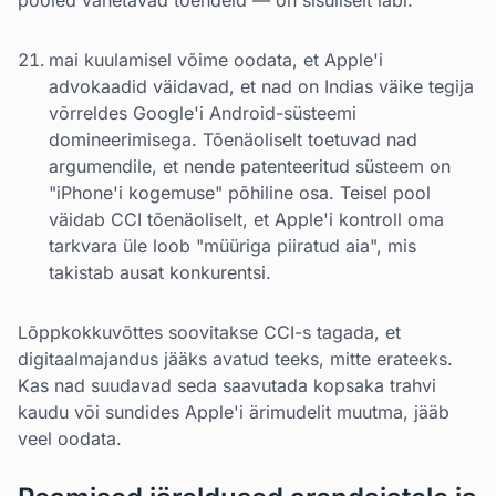
pooled vahetavad tõendeid — on sisuliselt läbi.
mai kuulamisel võime oodata, et Apple'i
advokaadid väidavad, et nad on Indias väike tegija
võrreldes Google'i Android-süsteemi
domineerimisega. Tõenäoliselt toetuvad nad
argumendile, et nende patenteeritud süsteem on
"iPhone'i kogemuse" põhiline osa. Teisel pool
väidab CCI tõenäoliselt, et Apple'i kontroll oma
tarkvara üle loob "müüriga piiratud aia", mis
takistab ausat konkurentsi.
Lõppkokkuvõttes soovitakse CCI-s tagada, et
digitaalmajandus jääks avatud teeks, mitte erateeks.
Kas nad suudavad seda saavutada kopsaka trahvi
kaudu või sundides Apple'i ärimudelit muutma, jääb
veel oodata.