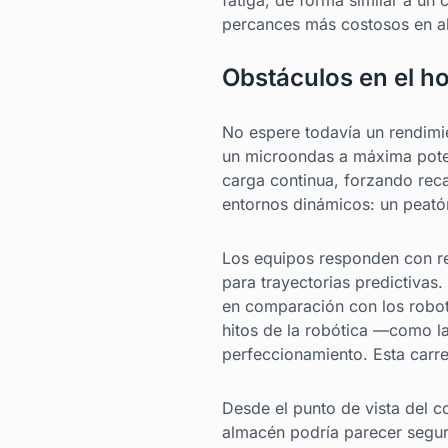
fatiga, de forma similar a un
percances más costosos en a
Obstáculos en el h
No espere todavía un rendimi
un microondas a máxima potenc
carga continua, forzando rec
entornos dinámicos: un peat
Los equipos responden con ref
para trayectorias predictiva
en comparación con los robots
hitos de la robótica —como l
perfeccionamiento. Esta carre
Desde el punto de vista del co
almacén podría parecer segur