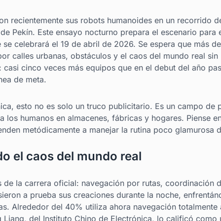
n recientemente sus robots humanoides en un recorrido de
 de Pekín. Este ensayo nocturno prepara el escenario para
e se celebrará el 19 de abril de 2026. Se espera que más d
por calles urbanas, obstáculos y el caos del mundo real s
: casi cinco veces más equipos que en el debut del año pa
ínea de meta.
nica, esto no es solo un truco publicitario. Es un campo de
o a los humanos en almacenes, fábricas y hogares. Piense
enden metódicamente a manejar la rutina poco glamurosa d
do el caos del mundo real
s de la carrera oficial: navegación por rutas, coordinació
eron a prueba sus creaciones durante la noche, enfrentánd
as. Alrededor del 40% utiliza ahora navegación totalmente
Liang, del Instituto Chino de Electrónica, lo calificó como u