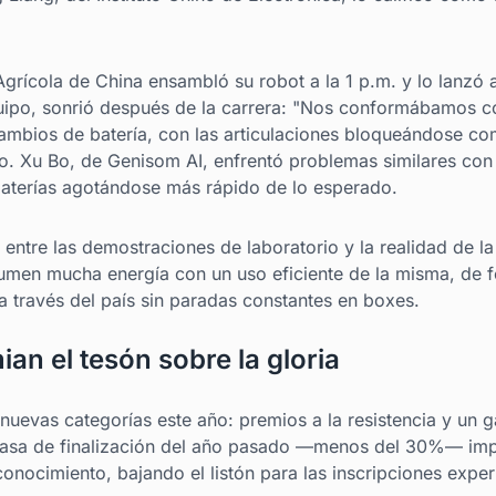
grícola de China ensambló su robot a la 1 p.m. y lo lanzó 
quipo, sonrió después de la carrera: "Nos conformábamos c
cambios de batería, con las articulaciones bloqueándose c
cto. Xu Bo, de Genisom AI, enfrentó problemas similares con
aterías agotándose más rápido de lo esperado.
a entre las demostraciones de laboratorio y la realidad de l
umen mucha energía con un uso eficiente de la misma, de 
a través del país sin paradas constantes en boxes.
an el tesón sobre la gloria
uevas categorías este año: premios a la resistencia y un g
 tasa de finalización del año pasado —menos del 30%— im
econocimiento, bajando el listón para las inscripciones expe