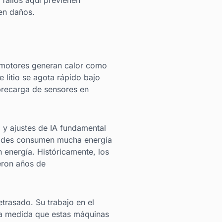
 fallos aquí previenen
en daños.
s motores generan calor como
 litio se agota rápido bajo
brecarga de sensores en
 y ajustes de IA fundamental
noides consumen mucha energía
 energía. Históricamente, los
eron años de
etrasado. Su trabajo en el
 a medida que estas máquinas