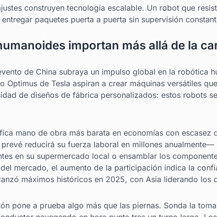
ajustes construyen tecnología escalable. Un robot que resist
o entregar paquetes puerta a puerta sin supervisión constant
humanoides importan más allá de la ca
 evento de China subraya un impulso global en la robótic
o Optimus de Tesla aspiran a crear máquinas versátiles qu
sidad de diseños de fábrica personalizados: estos robots se
gnifica mano de obra más barata en economías con escasez 
prevé reducirá su fuerza laboral en millones anualmente—
antes en su supermercado local o ensamblar los componentes
 del mercado, el aumento de la participación indica la conf
lcanzó máximos históricos en 2025, con Asia liderando los 
ón pone a prueba algo más que las piernas. Sonda la toma 