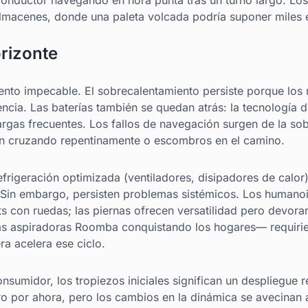
 conductor navegando en hora punta tras un turno largo. Los
lmacenes, donde una paleta volcada podría suponer miles 
orizonte
ento impecable. El sobrecalentamiento persiste porque lo
ia. Las baterías también se quedan atrás: la tecnología de
argas frecuentes. Los fallos de navegación surgen de la so
ón cruzando repentinamente o escombros en el camino.
rigeración optimizada (ventiladores, disipadores de calor)
s. Sin embargo, persisten problemas sistémicos. Los huma
 con ruedas; las piernas ofrecen versatilidad pero devoran
as aspiradoras Roomba conquistando los hogares— requiri
ra acelera ese ciclo.
nsumidor, los tropiezos iniciales significan un despliegue r
o por ahora, pero los cambios en la dinámica se avecinan