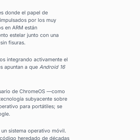
es donde el papel de
 impulsados por los muy
os en ARM están
nto estelar junto con una
sin fisuras.
os integrando activamente el
es apuntan a que
Android 16
 usuario de ChromeOS —como
 tecnología subyacente sobre
rativo para portátiles; se
ogle.
 un sistema operativo móvil.
el código heredado de décadas