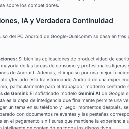
sa sobre los competidores.
ciones, IA y Verdadera Continuidad
pulso del PC Android de Google-Qualcomm se basa en tres p
aciones:
Si bien las aplicaciones de productividad de escrit
 mayoría de las tareas de consumo y profesionales ligeras y
iones de Android. Además, el impulso por una mejor funcion
ratón/teclado está transformando Android de una experien
ítimo, particularmente para el trabajador moderno centrado 
és de Gemini:
El sofisticado modelo
Gemini AI
de Google e
sta es la capa de inteligencia que finalmente permite una v
tigar un tema en su teléfono y luego, momentos después, s
reparado con documentos relevantes y las pestañas corresp
te en el pegamento sin fisuras que mantiene la experiencia 
 inteligente de contenido en todos los dispositivos.