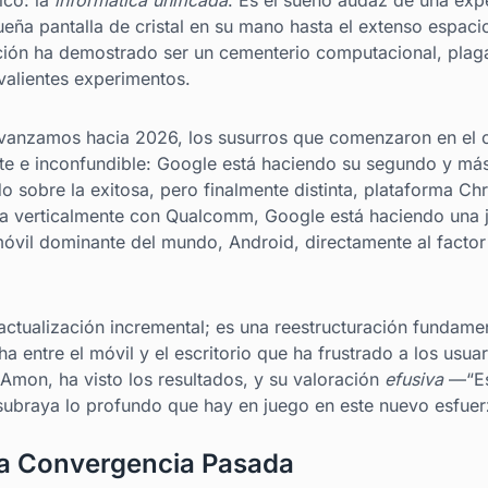
ico: la
informática unificada
. Es el sueño audaz de una expe
eña pantalla de cristal en su mano hasta el extenso espacio
ción ha demostrado ser un cementerio computacional, plag
valientes experimentos.
vanzamos hacia 2026, los susurros que comenzaron en el 
te e inconfundible: Google está haciendo su segundo y más s
o sobre la exitosa, pero finalmente distinta, plataforma 
da verticalmente con Qualcomm, Google está haciendo una 
móvil dominante del mundo, Android, directamente al factor
a actualización incremental; es una reestructuración fundam
ha entre el móvil y el escritorio que ha frustrado a los usua
mon, ha visto los resultados, y su valoración
efusiva
—“Es 
subraya lo profundo que hay en juego en este nuevo esfuer
la Convergencia Pasada