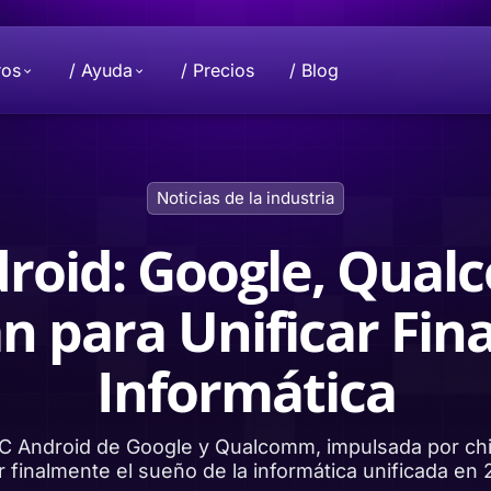
ros
/ Ayuda
/ Precios
/ Blog
Donar
Misión
Noticias de la industria
 y privacidad están
proyecto Beeble.
Interesado en hacer una donación? Com
Elevando juntos la industria de la priva
con nosotros para contribuir.
datos le pertenecen solo a usted.
droid: Google, Qual
n para Unificar Fin
hacer una
Beeble D
rsonal hasta un
cifrados
Proteja to
d.
almacenami
Informática
 PC Android de Google y Qualcomm, impulsada por ch
r finalmente el sueño de la informática unificada en 