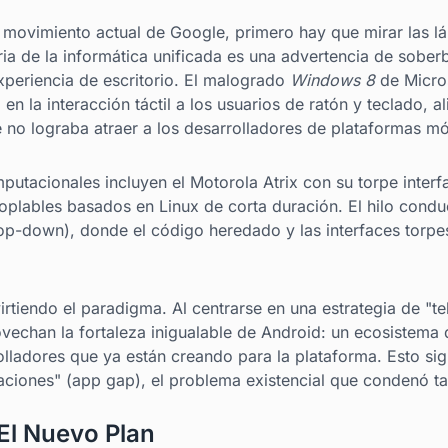
l movimiento actual de Google, primero hay que mirar las l
ria de la informática unificada es una advertencia de soberb
experiencia de escritorio. El malogrado
Windows 8
de Micros
en la interacción táctil a los usuarios de ratón y teclado, a
no lograba atraer a los desarrolladores de plataformas mó
utacionales incluyen el Motorola Atrix con su torpe interf
plables basados en Linux de corta duración. El hilo conduc
top-down), donde el código heredado y las interfaces torpe
rtiendo el paradigma. Al centrarse en una estrategia de "te
vechan la fortaleza inigualable de Android: un ecosistema 
olladores que ya están creando para la plataforma. Esto sign
aciones" (app gap), el problema existencial que condenó tan
 El Nuevo Plan