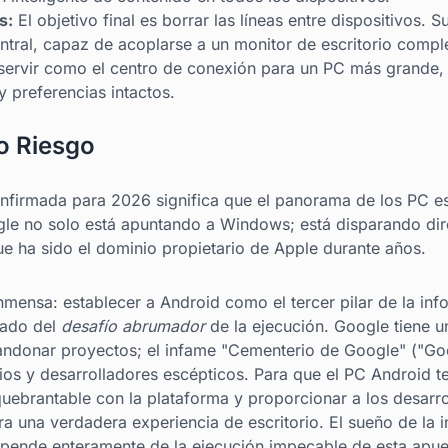
s:
El objetivo final es borrar las líneas entre dispositivos. S
tral, capaz de acoplarse a un monitor de escritorio comple
 servir como el centro de conexión para un PC más grande
 preferencias intactos.
o Riesgo
nfirmada para 2026 significa que el panorama de los PC es
le no solo está apuntando a Windows; está disparando dir
e ha sido el dominio propietario de Apple durante años.
mensa: establecer a Android como el tercer pilar de la inf
gado del
desafío abrumador
de la ejecución. Google tiene 
bandonar proyectos; el infame "Cementerio de Google" ("Go
ios y desarrolladores escépticos. Para que el PC Android 
ebrantable con la plataforma y proporcionar a los desarrol
ra una verdadera experiencia de escritorio. El sueño de la i
depende enteramente de la ejecución impecable de esta apues