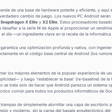
pende de una base de hardware potente y eficiente, y aquí 
 verdadero cambio de juego. Los nuevos PC Android serán
s
Snapdragon X Elite
y
X2 Elite
. Estos procesadores basad
 desafiar a la serie M de Apple al proporcionar un rendimie
 el día
—un ingrediente clave en la receta de la informática 
arantiza una optimización profunda y nativa, con ingenier
ctamente en el código base central de Android (los rumor
tomar los mejores elementos de la popular experiencia de
licidad— y luego 'restablecer la base' (re-baseline) de la
o se trata solo de hacer que Android parezca un sistema ope
técnico común para todos los productos informáticos de Go
s trampas de simplemente atornillar una capa de escritorio a
impio y moderno, sin la carga del bagaje arquitectónico d