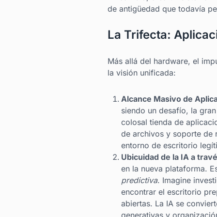
de antigüedad que todavía pe
La Trifecta: Aplica
Más allá del hardware, el im
la visión unificada:
Alcance Masivo de Aplic
siendo un desafío, la gran
colosal tienda de aplicac
de archivos y soporte de 
entorno de escritorio leg
Ubicuidad de la IA a trav
en la nueva plataforma. E
predictiva
. Imagine inves
encontrar el escritorio p
abiertas. La IA se convier
generativas y organización