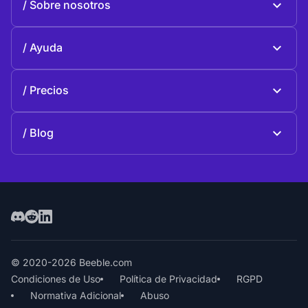
Sobre nosotros
Beeble Drive
Sobre Beeble
Ayuda
Misión
Preguntas generales
Historia
Precios
Donar
Planes y precios
Contactos
Blog
Blog
© 2020-2026 Beeble.com
Condiciones de Uso
Política de Privacidad
RGPD
Normativa Adicional
Abuso